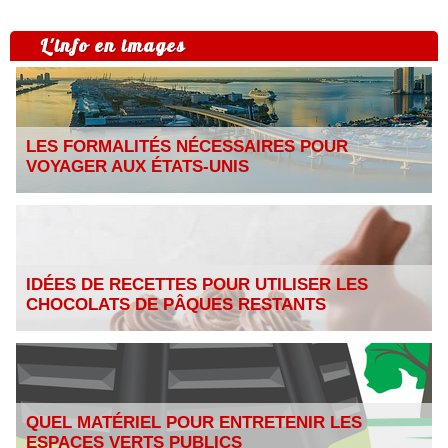
L'info en images
LES FORMALITÉS NÉCESSAIRES POUR
VOYAGER AUX ÉTATS-UNIS
IDÉES DE RECETTES POUR UTILISER LES
CHOCOLATS DE PÂQUES RESTANTS
QUEL MATÉRIEL POUR ENTRETENIR LES
ESPACES VERTS PUBLICS