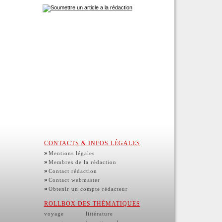
CONTACTS & INFOS LÉGALES
»
Mentions légales
»
Membres de la rédaction
»
Contact rédaction
»
Contact webmaster
»
Obtenir un compte rédacteur
ROLLBOX DES THÉMATIQUES
voyage
littérature