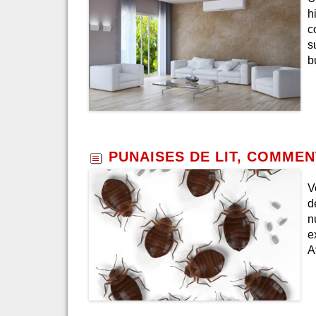
h
c
s
b
PUNAISES DE LIT, COMMEN
V
d
n
e
A