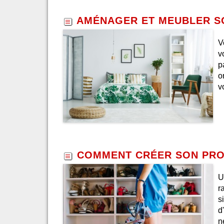
AMÉNAGER ET MEUBLER S
V
v
p
o
v
COMMENT CRÉER SON PRO
U
r
s
d
n