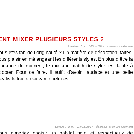
NT MIXER PLUSIEURS STYLES ?
Pauline Roy
| 24/12/2019
|
intérieur / extérieur
ous êtes fan de l’originalité ? En matière de décoration, faites-
ous plaisir en mélangeant les différents styles. En plus d’être la
endance du moment, le mix and match de styles est facile à
dopter. Pour ce faire, il suffit d’avoir l’audace et une belle
réativité tout en suivant quelques...
Estelle PAPIN
| 23/11/2017
|
écologie et environnement
ous aimeriez choisir un habitat sain et respectueux de