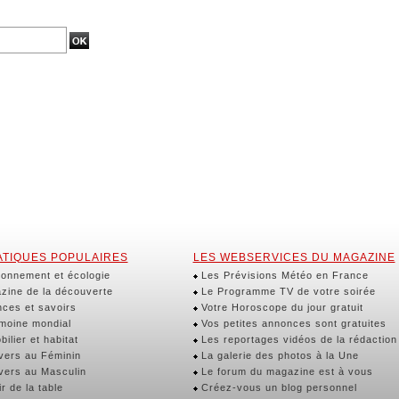
TIQUES POPULAIRES
LES WEBSERVICES DU MAGAZINE
onnement et écologie
Les Prévisions Météo en France
ine de la découverte
Le Programme TV de votre soirée
ces et savoirs
Votre Horoscope du jour gratuit
moine mondial
Vos petites annonces sont gratuites
ilier et habitat
Les reportages vidéos de la rédaction
vers au Féminin
La galerie des photos à la Une
vers au Masculin
Le forum du magazine est à vous
r de la table
Créez-vous un blog personnel