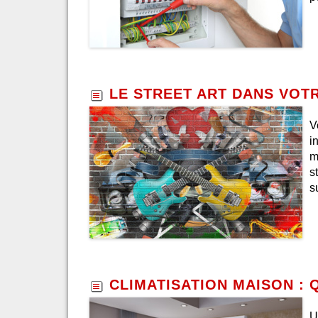
LE STREET ART DANS VOTR
V
i
m
s
s
CLIMATISATION MAISON : 
U