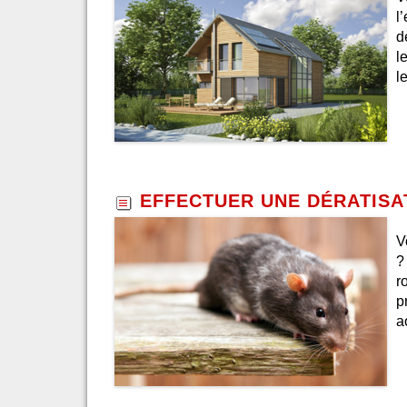
l
d
l
l
EFFECTUER UNE DÉRATISA
V
?
r
p
a