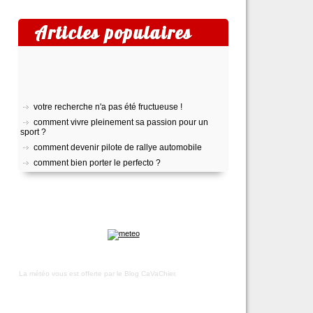
Articles populaires
votre recherche n'a pas été fructueuse !
comment vivre pleinement sa passion pour un
sport ?
comment devenir pilote de rallye automobile
comment bien porter le perfecto ?
pratiquer le yoga
top 5 des meilleurs outils gratuits de transcription
audio
comment créer son propre shoesing?
choisir son appareil photo numérique
voyage sur l’île d’oléron
trek : comment faire pour recruter une équipe
locale ?
La météo vous est offerte par
toulouse, lyon, marseille : les quartiers les plus
le Blog CaVaChier
.
accessibles
rhumatisme, arthrose ou arthrite ?