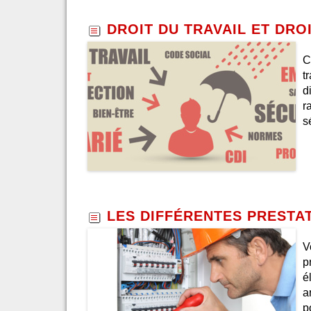
DROIT DU TRAVAIL ET DRO
C
t
d
r
s
LES DIFFÉRENTES PRESTAT
V
p
é
a
p