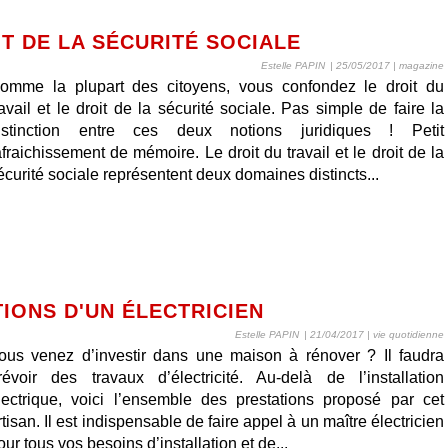
IT DE LA SÉCURITÉ SOCIALE
Estelle PAPIN
| 25/05/2017
|
magazine
omme la plupart des citoyens, vous confondez le droit du
ravail et le droit de la sécurité sociale. Pas simple de faire la
istinction entre ces deux notions juridiques ! Petit
afraichissement de mémoire. Le droit du travail et le droit de la
écurité sociale représentent deux domaines distincts...
IONS D'UN ÉLECTRICIEN
Estelle PAPIN
| 21/04/2017
|
vie quotidienne
ous venez d’investir dans une maison à rénover ? Il faudra
révoir des travaux d’électricité. Au-delà de l’installation
lectrique, voici l’ensemble des prestations proposé par cet
rtisan. Il est indispensable de faire appel à un maître électricien
our tous vos besoins d’installation et de...