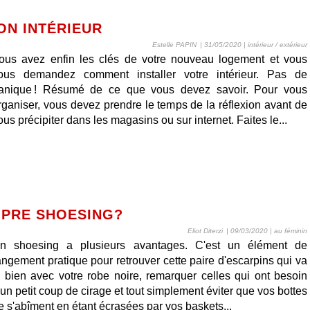
ON INTÉRIEUR
Estelle PAPIN
| 31/05/2020
|
intérieur / extérieur
ous avez enfin les clés de votre nouveau logement et vous
ous demandez comment installer votre intérieur. Pas de
anique ! Résumé de ce que vous devez savoir. Pour vous
rganiser, vous devez prendre le temps de la réflexion avant de
ous précipiter dans les magasins ou sur internet. Faites le...
PRE SHOESING?
Eliot Diterzi
| 09/03/2020
|
au féminin
n shoesing a plusieurs avantages. C'est un élément de
angement pratique pour retrouver cette paire d'escarpins qui va
i bien avec votre robe noire, remarquer celles qui ont besoin
'un petit coup de cirage et tout simplement éviter que vos bottes
e s'abîment en étant écrasées par vos baskets...