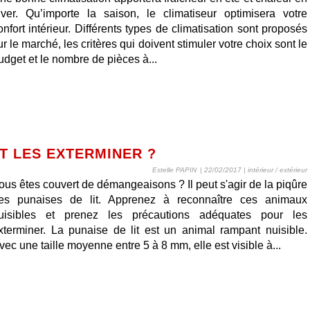
iver. Qu’importe la saison, le climatiseur optimisera votre
onfort intérieur. Différents types de climatisation sont proposés
ur le marché, les critères qui doivent stimuler votre choix sont le
udget et le nombre de pièces à...
T LES EXTERMINER ?
Estelle PAPIN
| 22/02/2017
|
intérieur / extérieur
ous êtes couvert de démangeaisons ? Il peut s'agir de la piqûre
es punaises de lit. Apprenez à reconnaître ces animaux
uisibles et prenez les précautions adéquates pour les
xterminer. La punaise de lit est un animal rampant nuisible.
vec une taille moyenne entre 5 à 8 mm, elle est visible à...