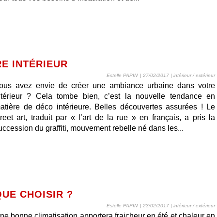
E INTÉRIEUR
Estelle PAPIN
| 27/02/2017
|
intérieur / extérieur
ous avez envie de créer une ambiance urbaine dans votre
ntérieur ? Cela tombe bien, c’est la nouvelle tendance en
atière de déco intérieure. Belles découvertes assurées ! Le
treet art, traduit par « l’art de la rue » en français, a pris la
uccession du graffiti, mouvement rebelle né dans les...
QUE CHOISIR ?
Estelle PAPIN
| 23/02/2017
|
intérieur / extérieur
ne bonne climatisation apportera fraicheur en été et chaleur en