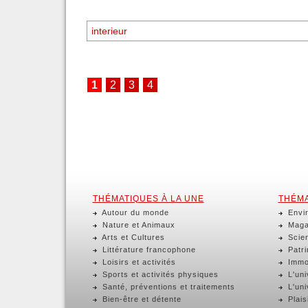
1
2
3
4
THÉMATIQUES À LA UNE
THÉMA
Autour du monde
Envir
Nature et Animaux
Magaz
Arts et Cultures
Scien
Littérature francophone
Patri
Loisirs et activités
Immob
Sports et activités physiques
L'uni
Santé, préventions et traitements
L'uni
Bien-être et détente
Plaisi