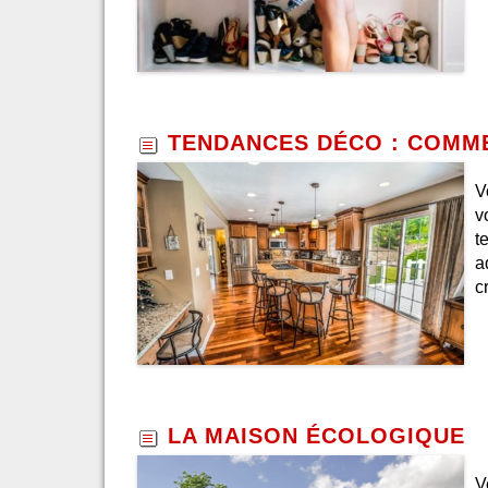
TENDANCES DÉCO : COMME
V
v
t
a
c
LA MAISON ÉCOLOGIQUE
V