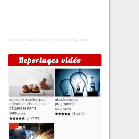
Sponsorisée par Coup2Mains
femme de ménage oléron
Reportages vidéo
idées de recettes pour
obsolescence
utiliser les chocolats de
programmée
pâques restants
4302 vues
5606 vues
(1 vote)
(1 vote)