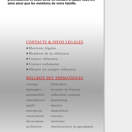
amis ainsi que les membres de votre famille.
CONTACTS & INFOS LÉGALES
»
Mentions légales
»
Membres de la rédaction
»
Contact rédaction
»
Contact webmaster
»
Obtenir un compte rédacteur
ROLLBOX DES THÉMATIQUES
voyage
littérature
massages
investir en bourse
automobile
rédaction contenu
smartphone
marketing
apple
maison
entreprise
immobilier
renovation
travaux
decoration
intérieur
architecte
obsolescence programmée