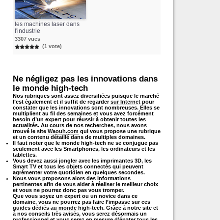
les machines laser dans
l'industrie
3307 vues
(1 vote)
Ne négligez pas les innovations dans
le monde high-tech
Nos rubriques sont assez diversifiées puisque le marché
l’est également et il suffit de regarder
sur Internet
pour
constater que les innovations sont nombreuses. Elles se
multiplient au fil des semaines et vous avez forcément
besoin d’un expert pour réussir à obtenir toutes les
actualités. Au cours de nos recherches, nous avons
trouvé le site
Waouh.com
qui vous propose une rubrique
et un contenu détaillé dans de multiples domaines.
Il faut noter que le monde high-tech ne se conjugue pas
seulement avec les Smartphones, les ordinateurs et les
tablettes.
Vous devez aussi jongler avec les imprimantes 3D, les
Smart TV et tous les objets connectés qui peuvent
agrémenter votre quotidien en quelques secondes.
Nous vous proposons alors des informations
pertinentes afin de vous aider à réaliser le meilleur choix
et vous ne pourrez donc pas vous tromper.
Que vous soyez un expert ou un novice dans ce
domaine, vous ne pourrez pas faire l’impasse sur ces
guides dédiés au monde high-tech
. Grâce à notre site et
à nos conseils très avisés, vous serez désormais un
professionnel et vous serez en mesure d’épater tous les