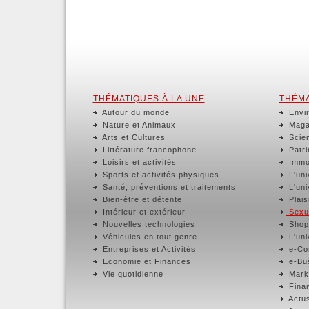
THÉMATIQUES À LA UNE
THÉMA
Autour du monde
Envir
Nature et Animaux
Magaz
Arts et Cultures
Scien
Littérature francophone
Patri
Loisirs et activités
Immob
Sports et activités physiques
L'uni
Santé, préventions et traitements
L'uni
Bien-être et détente
Plaisi
Intérieur et extérieur
Sexua
Nouvelles technologies
Shop
Véhicules en tout genre
L'uni
Entreprises et Activités
e-Com
Economie et Finances
e-Bus
Vie quotidienne
Marke
Finan
Actus