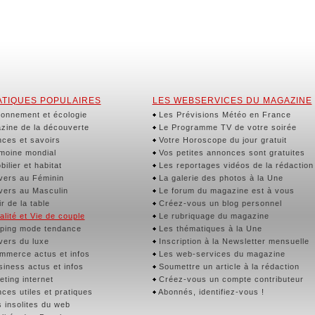
TIQUES POPULAIRES
LES WEBSERVICES DU MAGAZINE
onnement et écologie
Les Prévisions Météo en France
ine de la découverte
Le Programme TV de votre soirée
ces et savoirs
Votre Horoscope du jour gratuit
moine mondial
Vos petites annonces sont gratuites
ilier et habitat
Les reportages vidéos de la rédaction
vers au Féminin
La galerie des photos à la Une
vers au Masculin
Le forum du magazine est à vous
r de la table
Créez-vous un blog personnel
lité et Vie de couple
Le rubriquage du magazine
ping mode tendance
Les thématiques à la Une
vers du luxe
Inscription à la Newsletter mensuelle
merce actus et infos
Les web-services du magazine
iness actus et infos
Soumettre un article à la rédaction
ting internet
Créez-vous un compte contributeur
ces utiles et pratiques
Abonnés, identifiez-vous !
 insolites du web