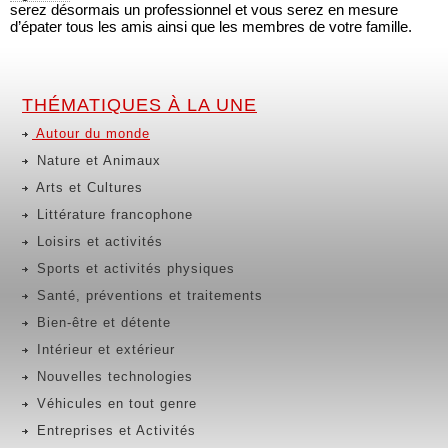
serez désormais un professionnel et vous serez en mesure
d’épater tous les amis ainsi que les membres de votre famille.
THÉMATIQUES À LA UNE
Autour du monde
Nature et Animaux
Arts et Cultures
Littérature francophone
Loisirs et activités
Sports et activités physiques
Santé, préventions et traitements
Bien-être et détente
Intérieur et extérieur
Nouvelles technologies
Véhicules en tout genre
Entreprises et Activités