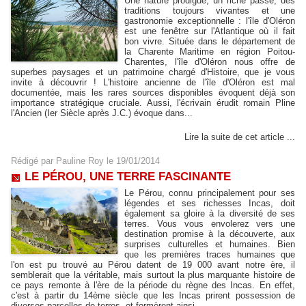
Une nature prodigue, un riche passé, des
traditions toujours vivantes et une
gastronomie exceptionnelle : l'île d'Oléron
est une fenêtre sur l'Atlantique où il fait
bon vivre. Située dans le département de
la Charente Maritime en région Poitou-
Charentes, l'île d'Oléron nous offre de
superbes paysages et un patrimoine chargé d'Histoire, que je vous
invite à découvrir ! L'histoire ancienne de l'île d'Oléron est mal
documentée, mais les rares sources disponibles évoquent déjà son
importance stratégique cruciale. Aussi, l'écrivain érudit romain Pline
l'Ancien (Ier Siècle après J.C.) évoque dans...
Lire la suite de cet article ...
Rédigé par
Pauline Roy
le 19/01/2014
LE PÉROU, UNE TERRE FASCINANTE
Le Pérou, connu principalement pour ses
légendes et ses richesses Incas, doit
également sa gloire à la diversité de ses
terres. Vous vous envolerez vers une
destination promise à la découverte, aux
surprises culturelles et humaines. Bien
que les premières traces humaines que
l'on est pu trouvé au Pérou datent de 19 000 avant notre ère, il
semblerait que la véritable, mais surtout la plus marquante histoire de
ce pays remonte à l'ère de la période du règne des Incas. En effet,
c'est à partir du 14ème siècle que les Incas prirent possession de
diverses parcelles de terres, et formèrent ainsi...