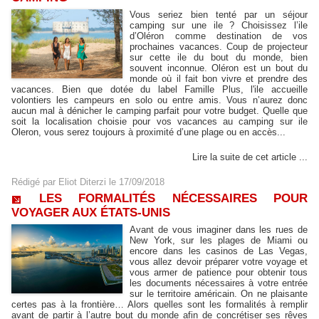
Vous seriez bien tenté par un séjour
camping sur une ile ? Choisissez l’ile
d’Oléron comme destination de vos
prochaines vacances. Coup de projecteur
sur cette ile du bout du monde, bien
souvent inconnue. Oléron est un bout du
monde où il fait bon vivre et prendre des
vacances. Bien que dotée du label Famille Plus, l'ile accueille
volontiers les campeurs en solo ou entre amis. Vous n’aurez donc
aucun mal à dénicher le camping parfait pour votre budget. Quelle que
soit la localisation choisie pour vos vacances au camping sur ile
Oleron, vous serez toujours à proximité d’une plage ou en accès...
Lire la suite de cet article ...
Rédigé par
Eliot Diterzi
le 17/09/2018
LES FORMALITÉS NÉCESSAIRES POUR
VOYAGER AUX ÉTATS-UNIS
Avant de vous imaginer dans les rues de
New York, sur les plages de Miami ou
encore dans les casinos de Las Vegas,
vous allez devoir préparer votre voyage et
vous armer de patience pour obtenir tous
les documents nécessaires à votre entrée
sur le territoire américain. On ne plaisante
certes pas à la frontière… Alors quelles sont les formalités à remplir
avant de partir à l’autre bout du monde afin de concrétiser ses rêves