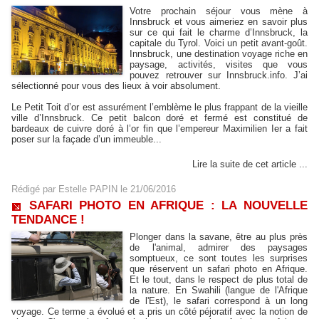
Votre prochain séjour vous mène à
Innsbruck et vous aimeriez en savoir plus
sur ce qui fait le charme d’Innsbruck, la
capitale du Tyrol. Voici un petit avant-goût.
Innsbruck, une destination voyage riche en
paysage, activités, visites que vous
pouvez retrouver sur Innsbruck.info. J’ai
sélectionné pour vous des lieux à voir absolument.
Le Petit Toit d’or est assurément l’emblème le plus frappant de la vieille
ville d’Innsbruck. Ce petit balcon doré et fermé est constitué de
bardeaux de cuivre doré à l’or fin que l’empereur Maximilien Ier a fait
poser sur la façade d’un immeuble...
Lire la suite de cet article ...
Rédigé par
Estelle PAPIN
le 21/06/2016
SAFARI PHOTO EN AFRIQUE : LA NOUVELLE
TENDANCE !
Plonger dans la savane, être au plus près
de l'animal, admirer des paysages
somptueux, ce sont toutes les surprises
que réservent un safari photo en Afrique.
Et le tout, dans le respect de plus total de
la nature. En Swahili (langue de l'Afrique
de l'Est), le safari correspond à un long
voyage. Ce terme a évolué et a pris un côté péjoratif avec la notion de