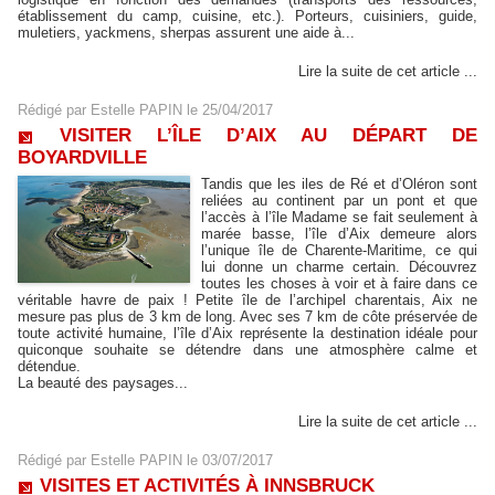
établissement du camp, cuisine, etc.). Porteurs, cuisiniers, guide,
muletiers, yackmens, sherpas assurent une aide à...
Lire la suite de cet article ...
Rédigé par
Estelle PAPIN
le 25/04/2017
VISITER L’ÎLE D’AIX AU DÉPART DE
BOYARDVILLE
Tandis que les iles de Ré et d’Oléron sont
reliées au continent par un pont et que
l’accès à l’île Madame se fait seulement à
marée basse, l’île d’Aix demeure alors
l’unique île de Charente-Maritime, ce qui
lui donne un charme certain. Découvrez
toutes les choses à voir et à faire dans ce
véritable havre de paix ! Petite île de l’archipel charentais, Aix ne
mesure pas plus de 3 km de long. Avec ses 7 km de côte préservée de
toute activité humaine, l’île d’Aix représente la destination idéale pour
quiconque souhaite se détendre dans une atmosphère calme et
détendue.
La beauté des paysages...
Lire la suite de cet article ...
Rédigé par
Estelle PAPIN
le 03/07/2017
VISITES ET ACTIVITÉS À INNSBRUCK