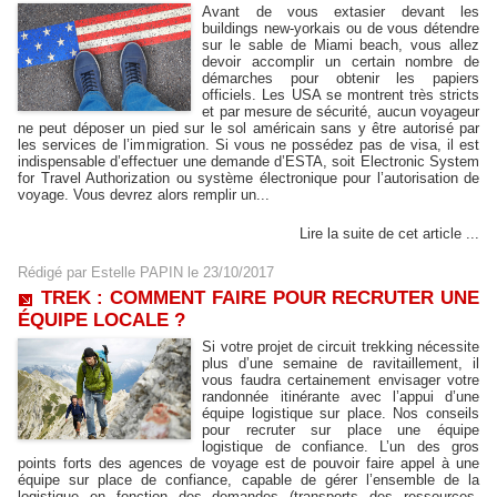
Avant de vous extasier devant les
buildings new-yorkais ou de vous détendre
sur le sable de Miami beach, vous allez
devoir accomplir un certain nombre de
démarches pour obtenir les papiers
officiels. Les USA se montrent très stricts
et par mesure de sécurité, aucun voyageur
ne peut déposer un pied sur le sol américain sans y être autorisé par
les services de l’immigration. Si vous ne possédez pas de visa, il est
indispensable d’effectuer une demande d’ESTA, soit Electronic System
for Travel Authorization ou système électronique pour l’autorisation de
voyage. Vous devrez alors remplir un...
Lire la suite de cet article ...
Rédigé par
Estelle PAPIN
le 23/10/2017
TREK : COMMENT FAIRE POUR RECRUTER UNE
ÉQUIPE LOCALE ?
Si votre projet de circuit trekking nécessite
plus d’une semaine de ravitaillement, il
vous faudra certainement envisager votre
randonnée itinérante avec l’appui d’une
équipe logistique sur place. Nos conseils
pour recruter sur place une équipe
logistique de confiance. L’un des gros
points forts des agences de voyage est de pouvoir faire appel à une
équipe sur place de confiance, capable de gérer l’ensemble de la
logistique en fonction des demandes (transports des ressources,