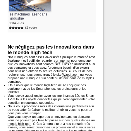
les machines laser dans
l'industrie
3304 vues
(1 vote)
Ne négligez pas les innovations dans
le monde high-tech
Nos rubriques sont assez diversifiées puisque le marché l’est
également et il suffit de regarder
sur Internet
pour constater
que les innovations sont nombreuses. Elles se multiplient au fil
des semaines et vous avez forcément besoin d’un expert
pour réussir à obtenir toutes les actualités. Au cours de nos
recherches, nous avons trouvé le site
Waouh.com
qui vous
propose une rubrique et un contenu détaillé dans de multiples
domaines.
Il faut noter que le monde high-tech ne se conjugue pas
seulement avec les Smartphones, les ordinateurs et les
tablettes.
Vous devez aussi jongler avec les imprimantes 3D, les Smart
TV et tous les objets connectés qui peuvent agrémenter votre
quotidien en quelques secondes.
Nous vous proposons alors des informations pertinentes afin
de vous aider à réaliser le meilleur choix et vous ne pourrez
donc pas vous tromper.
Que vous soyez un expert ou un novice dans ce domaine,
vous ne pourrez pas faire l’impasse sur ces
guides dédiés au
monde high-tech
. Grâce à notre site et à nos conseils très
avisés, vous serez désormais un professionnel et vous serez
en mesure d’épater tous les amis ainsi que les membres de