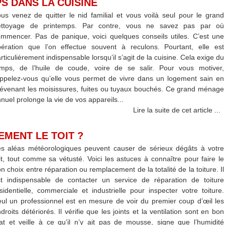
S DANS LA CUISINE
us venez de quitter le nid familial et vous voilà seul pour le grand
ettoyage de printemps. Par contre, vous ne savez pas par où
mmencer. Pas de panique, voici quelques conseils utiles. C’est une
ération que l’on effectue souvent à reculons. Pourtant, elle est
rticulièrement indispensable lorsqu’il s’agit de la cuisine. Cela exige du
emps, de l’huile de coude, voire de se salir. Pour vous motiver,
ppelez-vous qu’elle vous permet de vivre dans un logement sain en
évenant les moisissures, fuites ou tuyaux bouchés. Ce grand ménage
nuel prolonge la vie de vos appareils...
Lire la suite de cet article ...
EMENT LE TOIT ?
s aléas météorologiques peuvent causer de sérieux dégâts à votre
it, tout comme sa vétusté. Voici les astuces à connaître pour faire le
n choix entre réparation ou remplacement de la totalité de la toiture. Il
t indispensable de contacter un service de réparation de toiture
sidentielle, commerciale et industrielle pour inspecter votre toiture.
ul un professionnel est en mesure de voir du premier coup d’œil les
droits détériorés. Il vérifie que les joints et la ventilation sont en bon
at et veille à ce qu’il n’y ait pas de mousse, signe que l’humidité