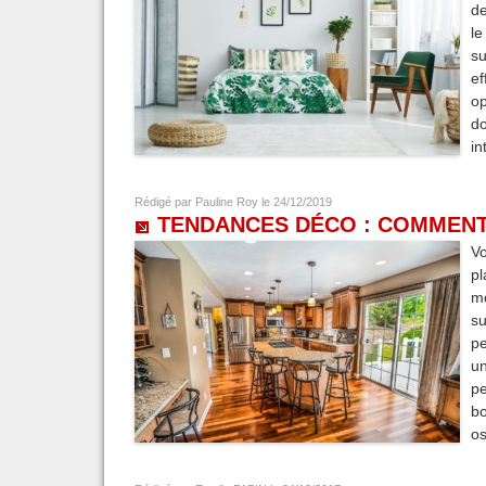
de
le
su
e
op
d
in
Rédigé par
Pauline Roy
le 24/12/2019
TENDANCES DÉCO : COMMENT 
Vo
pl
mo
su
pe
un
pe
bo
os