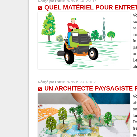
Rédigé par
Estelle PAPIN
le 24/12/2017
QUEL MATÉRIEL POUR ENTRET
Vo
su
re
im
f
pa
on
Le
él
Rédigé par
Estelle PAPIN
le 25/11/2017
UN ARCHITECTE PAYSAGISTE 
Vo
ét
s
la
Da
fr
pa