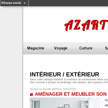
Réseau social
AZART
Magazine
Voyage
Culture
S
INTÉRIEUR / EXTÉRIEUR
Dans cette rubrique intérieur et extérieur de nombreuses idées pour
Des conseils à propos du jardinage, des plantes, des espaces vert
Rédigé par
Estelle PAPIN
le 31/05/2020
AMÉNAGER ET MEUBLER SON 
V
de