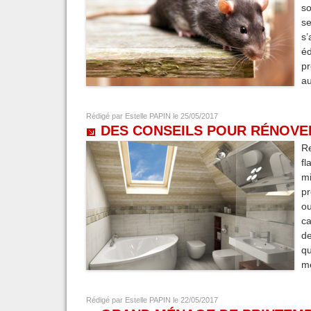
so
s
s’
éd
pr
au
Rédigé par
Estelle PAPIN
le 25/05/2017
DES CONSEILS POUR RÉNOVER
Re
fl
mi
p
ou
ca
de
qu
me
Rédigé par
Estelle PAPIN
le 22/05/2017