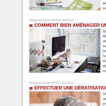
de
Le
Rédigé par
Estelle PAPIN
le 23/11/2017
COMMENT BIEN AMÉNAGER UN
Qu
té
vé
as
co
l'
do
di
co
Rédigé par
Estelle PAPIN
le 26/07/2017
EFFECTUER UNE DÉRATISATIO
Vo
va
en