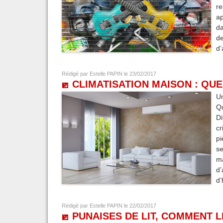
re
ap
da
de
d’
Rédigé par
Estelle PAPIN
le 23/02/2017
CLIMATISATION MAISON : QUE
Un
Qu
Di
cr
pi
s
ma
d’
d’
Rédigé par
Estelle PAPIN
le 22/02/2017
PUNAISES DE LIT, COMMENT 