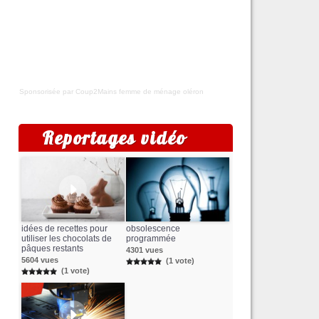
Sponsorisée par Coup2Mains
femme de ménage oléron
Reportages vidéo
idées de recettes pour
obsolescence
utiliser les chocolats de
programmée
pâques restants
4301 vues
5604 vues
(1 vote)
(1 vote)