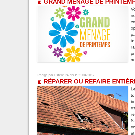
GRAND MÉNAGE DE PRINTEMP
Vo
n
co
op
pa
t
ra
pr
an
Rédigé par
Estelle PAPIN
le 21/04/2017
RÉPARER OU REFAIRE ENTIÈR
Le
to
bo
es
ré
Se
en
ét