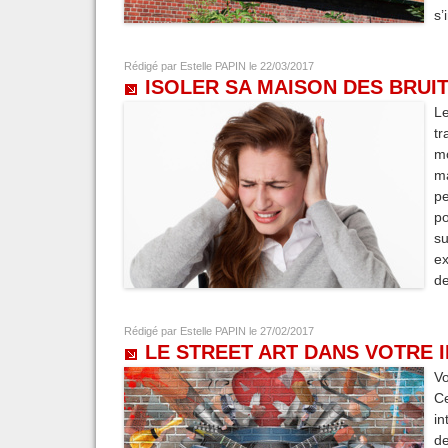
s’
Rédigé par
Estelle PAPIN
le 22/03/2017
ISOLER SA MAISON DES BRUI
Le
tr
m
ma
pe
po
su
ex
de
Rédigé par
Estelle PAPIN
le 27/02/2017
LE STREET ART DANS VOTRE 
Vo
C
in
de