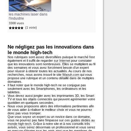
les machines laser dans
l'industrie
3308 vues
(1 vote)
Ne négligez pas les innovations dans
le monde high-tech
Nos rubriques sont assez diversifiées puisque le marché l’est
également et il suffit de regarder
sur Internet
pour constater
que les innovations sont nombreuses. Elles se multiplient au fil
des semaines et vous avez forcément besoin d’un expert
pour réussir à obtenir toutes les actualités. Au cours de nos
recherches, nous avons trouvé le site
Waouh.com
qui vous
propose une rubrique et un contenu détaillé dans de multiples
domaines.
Il faut noter que le monde high-tech ne se conjugue pas
seulement avec les Smartphones, les ordinateurs et les
tablettes.
Vous devez aussi jongler avec les imprimantes 3D, les Smart
TV et tous les objets connectés qui peuvent agrémenter votre
quotidien en quelques secondes.
Nous vous proposons alors des informations pertinentes afin
de vous aider à réaliser le meilleur choix et vous ne pourrez
donc pas vous tromper.
Que vous soyez un expert ou un novice dans ce domaine,
vous ne pourrez pas faire l’impasse sur ces
guides dédiés au
monde high-tech
. Grâce à notre site et à nos conseils très
avisés, vous serez désormais un professionnel et vous serez
en mesure d’épater tous les amis ainsi que les membres de