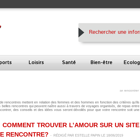
ports
Loisirs
Santé
Bien-être
Ecolog
se rencontrer
es de rencontres mettent en relation des femmes et des hommes en fonction des critères qu'ils
des belles rencontres qui peuvent naître aussi à travers de voyages organisés, de repas entre
rencontrer, des conseils et des idées vous seront dévoilés pour que votre rencontre soit une
COMMENT TROUVER L’AMOUR SUR UN SITE
E RENCONTRE?
-
RÉDIGÉ PAR
ESTELLE PAPIN
LE 18/06/2019