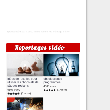
Sponsorisée par Coup2Mains
femme de ménage oléron
Reportages vidéo
idées de recettes pour
obsolescence
utiliser les chocolats de
programmée
pâques restants
4303 vues
5607 vues
(1 vote)
(1 vote)