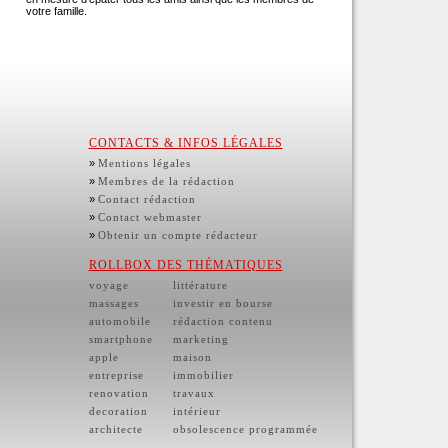
votre famille.
CONTACTS & INFOS LÉGALES
»
Mentions légales
»
Membres de la rédaction
»
Contact rédaction
»
Contact webmaster
»
Obtenir un compte rédacteur
ROLLBOX DES THÉMATIQUES
voyage
littérature
massages
investir en bourse
automobile
rédaction contenu
smartphone
marketing
apple
maison
entreprise
immobilier
renovation
travaux
decoration
intérieur
architecte
obsolescence programmée