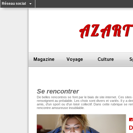
Réseau social
AZART
Magazine
Voyage
Culture
S
Se rencontrer
De belles rencontres se font par le biais de site internet. Ces sit
renseignent au préalable. Les choix sont divers et variés. Il y a 
amis, d'un sport ou d'un loisir collectif. Dans cette rubrique se 
rencontre amoureuse inoubliable.
D