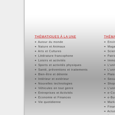
THÉMATIQUES À LA UNE
THÉMA
Autour du monde
Envir
Nature et Animaux
Magaz
Arts et Cultures
Scien
Littérature francophone
Patri
Loisirs et activités
Immob
Sports et activités physiques
L'uni
Santé, préventions et traitements
L'uni
Bien-être et détente
Plaisi
Intérieur et extérieur
Sexua
Nouvelles technologies
Shop
Véhicules en tout genre
L'uni
Entreprises et Activités
e-Com
Economie et Finances
e-Bus
Vie quotidienne
Marke
Finan
Actus