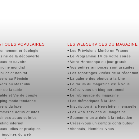
TIQUES POPULAIRES
LES WEBSERVICES DU MAGAZINE
onnement et écologie
Les Prévisions Météo en France
ine de la découverte
Le Programme TV de votre soirée
ces et savoirs
Votre Horoscope du jour gratuit
moine mondial
Vos petites annonces sont gratuites
ilier et habitat
Les reportages vidéos de la rédaction
vers au Féminin
La galerie des photos à la Une
vers au Masculin
Le forum du magazine est à vous
r de la table
Créez-vous un blog personnel
lité et Vie de couple
Le rubriquage du magazine
ping mode tendance
Les thématiques à la Une
vers du luxe
Inscription à la Newsletter mensuelle
merce actus et infos
Les web-services du magazine
iness actus et infos
Soumettre un article à la rédaction
ting internet
Créez-vous un compte contributeur
ces utiles et pratiques
Abonnés, identifiez-vous !
 insolites du web