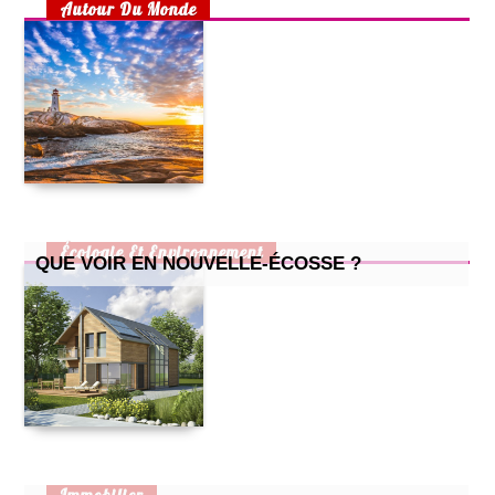
Autour Du Monde
choisir un lit pour son bébé
préparer un lit douillet pour son bébé
aménager une chambre d’enfant pour 2 enfants
la maison écologique
cuisine pour enfants : 2 recettes simples et efficaces
petite cuisine : nos astuces !
comment prendre soin de son chat quand il attend des petits
?
comment bien aménager un bureau chez soi ?
Écologie Et Environnement
QUE VOIR EN NOUVELLE-ÉCOSSE ?