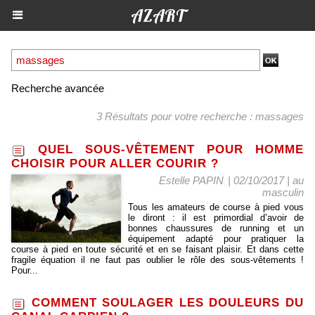
AZART
Recherche avancée
3 Résultats pour votre recherche : massages
QUEL SOUS-VÊTEMENT POUR HOMME
CHOISIR POUR ALLER COURIR ?
Estelle PAPIN
| 02/10/2017
|
au
masculin
Tous les amateurs de course à pied vous
le diront : il est primordial d’avoir de
bonnes chaussures de running et un
équipement adapté pour pratiquer la
course à pied en toute sécurité et en se faisant plaisir. Et dans cette
fragile équation il ne faut pas oublier le rôle des sous-vêtements !
Pour...
COMMENT SOULAGER LES DOULEURS DU