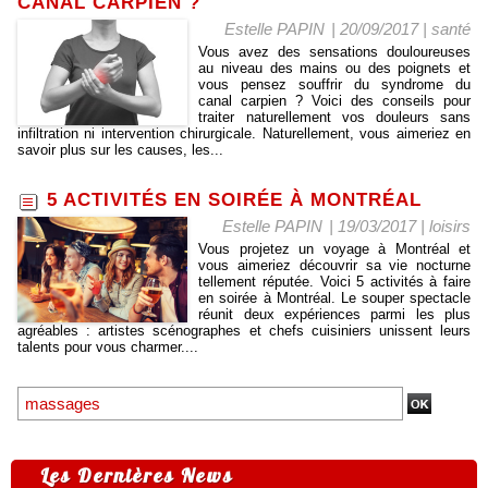
CANAL CARPIEN ?
Estelle PAPIN
| 20/09/2017
|
santé
Vous avez des sensations douloureuses
au niveau des mains ou des poignets et
vous pensez souffrir du syndrome du
canal carpien ? Voici des conseils pour
traiter naturellement vos douleurs sans
infiltration ni intervention chirurgicale. Naturellement, vous aimeriez en
savoir plus sur les causes, les...
5 ACTIVITÉS EN SOIRÉE À MONTRÉAL
Estelle PAPIN
| 19/03/2017
|
loisirs
Vous projetez un voyage à Montréal et
vous aimeriez découvrir sa vie nocturne
tellement réputée. Voici 5 activités à faire
en soirée à Montréal. Le souper spectacle
réunit deux expériences parmi les plus
agréables : artistes scénographes et chefs cuisiniers unissent leurs
talents pour vous charmer....
Les Dernières News