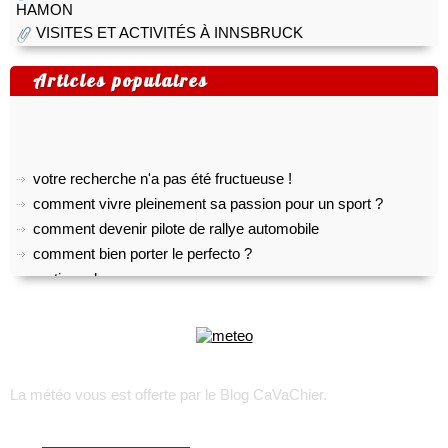
HAMON
VISITES ET ACTIVITÉS À INNSBRUCK
Articles populaires
votre recherche n'a pas été fructueuse !
comment vivre pleinement sa passion pour un sport ?
comment devenir pilote de rallye automobile
comment bien porter le perfecto ?
pratiquer le yoga
top 5 des meilleurs outils gratuits de transcription audio
comment créer son propre shoesing?
choisir son appareil photo numérique
voyage sur l’île d’oléron
La météo vous est offerte par
le Blog CaVaChier
.
trek : comment faire pour recruter une équipe locale ?
toulouse, lyon, marseille : les quartiers les plus accessibles
rhumatisme, arthrose ou arthrite ?