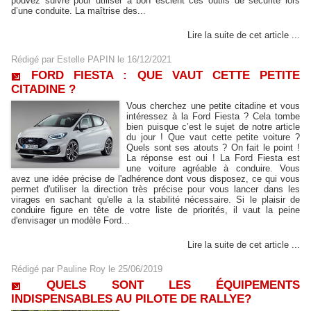
pouvez suivre pour utiliser à bon escient ces outils de sécurité lors
d’une conduite. La maîtrise des...
Lire la suite de cet article ...
Rédigé par
Estelle PAPIN
le 16/12/2021
FORD FIESTA : QUE VAUT CETTE PETITE
CITADINE ?
Vous cherchez une petite citadine et vous
intéressez à la Ford Fiesta ? Cela tombe
bien puisque c’est le sujet de notre article
du jour ! Que vaut cette petite voiture ?
Quels sont ses atouts ? On fait le point !
La réponse est oui ! La Ford Fiesta est
une voiture agréable à conduire. Vous
avez une idée précise de l'adhérence dont vous disposez, ce qui vous
permet d'utiliser la direction très précise pour vous lancer dans les
virages en sachant qu'elle a la stabilité nécessaire. Si le plaisir de
conduire figure en tête de votre liste de priorités, il vaut la peine
d'envisager un modèle Ford...
Lire la suite de cet article ...
Rédigé par
Pauline Roy
le 25/06/2019
QUELS SONT LES ÉQUIPEMENTS
INDISPENSABLES AU PILOTE DE RALLYE?