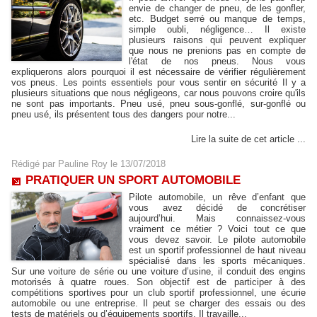
envie de changer de pneu, de les gonfler,
etc. Budget serré ou manque de temps,
simple oubli, négligence… Il existe
plusieurs raisons qui peuvent expliquer
que nous ne prenions pas en compte de
l'état de nos pneus. Nous vous
expliquerons alors pourquoi il est nécessaire de vérifier régulièrement
vos pneus. Les points essentiels pour vous sentir en sécurité Il y a
plusieurs situations que nous négligeons, car nous pouvons croire qu'ils
ne sont pas importants. Pneu usé, pneu sous-gonflé, sur-gonflé ou
pneu usé, ils présentent tous des dangers pour notre...
Lire la suite de cet article ...
Rédigé par
Pauline Roy
le 13/07/2018
PRATIQUER UN SPORT AUTOMOBILE
Pilote automobile, un rêve d’enfant que
vous avez décidé de concrétiser
aujourd’hui. Mais connaissez-vous
vraiment ce métier ? Voici tout ce que
vous devez savoir. Le pilote automobile
est un sportif professionnel de haut niveau
spécialisé dans les sports mécaniques.
Sur une voiture de série ou une voiture d’usine, il conduit des engins
motorisés à quatre roues. Son objectif est de participer à des
compétitions sportives pour un club sportif professionnel, une écurie
automobile ou une entreprise. Il peut se charger des essais ou des
tests de matériels ou d’équipements sportifs. Il travaille...