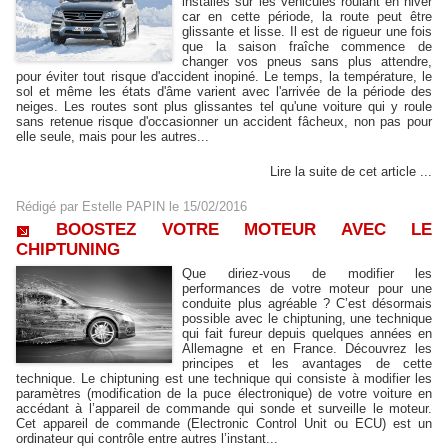
installés sur les véhicules roulant en hiver
car en cette période, la route peut être
glissante et lisse. Il est de rigueur une fois
que la saison fraîche commence de
changer vos pneus sans plus attendre,
pour éviter tout risque d'accident inopiné. Le temps, la température, le
sol et même les états d'âme varient avec l'arrivée de la période des
neiges. Les routes sont plus glissantes tel qu'une voiture qui y roule
sans retenue risque d'occasionner un accident fâcheux, non pas pour
elle seule, mais pour les autres...
Lire la suite de cet article ...
Rédigé par
Estelle PAPIN
le 15/02/2016
BOOSTEZ VOTRE MOTEUR AVEC LE
CHIPTUNING
Que diriez-vous de modifier les
performances de votre moteur pour une
conduite plus agréable ? C’est désormais
possible avec le chiptuning, une technique
qui fait fureur depuis quelques années en
Allemagne et en France. Découvrez les
principes et les avantages de cette
technique. Le chiptuning est une technique qui consiste à modifier les
paramètres (modification de la puce électronique) de votre voiture en
accédant à l’appareil de commande qui sonde et surveille le moteur.
Cet appareil de commande (Electronic Control Unit ou ECU) est un
ordinateur qui contrôle entre autres l’instant...