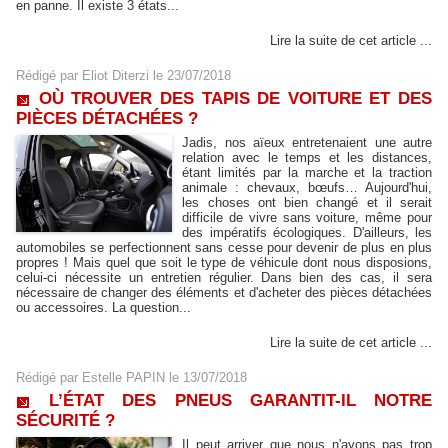
en panne. Il existe 3 états...
Lire la suite de cet article ...
Rédigé par
Eliot Diterzi
le 23/07/2018
OÙ TROUVER DES TAPIS DE VOITURE ET DES
PIÈCES DÉTACHÉES ?
Jadis, nos aïeux entretenaient une autre
relation avec le temps et les distances,
étant limités par la marche et la traction
animale : chevaux, bœufs… Aujourd'hui,
les choses ont bien changé et il serait
difficile de vivre sans voiture, même pour
des impératifs écologiques. D'ailleurs, les
automobiles se perfectionnent sans cesse pour devenir de plus en plus
propres ! Mais quel que soit le type de véhicule dont nous disposions,
celui-ci nécessite un entretien régulier. Dans bien des cas, il sera
nécessaire de changer des éléments et d'acheter des pièces détachées
ou accessoires. La question...
Lire la suite de cet article ...
Rédigé par
Estelle PAPIN
le 13/07/2018
L’ÉTAT DES PNEUS GARANTIT-IL NOTRE
SÉCURITÉ ?
Il peut arriver que nous n'ayons pas trop