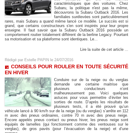
caractéristiques que des voitures. Chez
Subaru, la politique n'est pas la même,
découvrons la Subaru Outback 2016. Les
familiales surélevées sont particulièrement
rares, mais Subaru a quand même lancé ce modèle. Le succès est si
grand, que certains constructeurs s'en sont inspirés pour leur propre
enseigne. Il faut savoir que la Subaru Outback 2016 possède un
comportement routier totalement différent de la berline Legacy. Pourtant
sa motorisation et sa plateforme sont identiques. Le...
Lire la suite de cet article ...
Rédigé par
Estelle PAPIN
le 24/07/2016
CONSEILS POUR ROULER EN TOUTE SÉCURITÉ
EN HIVER
Conduire sur de la neige ou du verglas
demande une certaine maitrise que
plusieurs conducteurs n’ont
malheureusement pas. Voici quelques
astuces pour vous permettre d’éviter les
sorties de route. D’après les résultats de
plusieurs tests, il a été prouvé qu’un
véhicule lancé à 90 km/h sur de la neige (ou du verglas) s’arrête en 112
m avec des pneus ordinaires, contre 70 m avec des pneus neige.
Encore appelés pneus contact ou pneus hiver, les pneus neige sont
équipés de lamelles (qui fonctionnent comme des ventouses sur le
verglas), de gros pavés (pour l’évacuation de la neige) et d’une