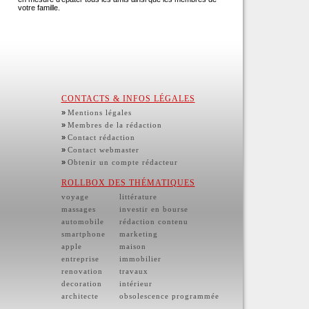
votre famille.
CONTACTS & INFOS LÉGALES
»
Mentions légales
»
Membres de la rédaction
»
Contact rédaction
»
Contact webmaster
»
Obtenir un compte rédacteur
ROLLBOX DES THÉMATIQUES
voyage
littérature
massages
investir en bourse
automobile
rédaction contenu
smartphone
marketing
apple
maison
entreprise
immobilier
renovation
travaux
decoration
intérieur
architecte
obsolescence programmée