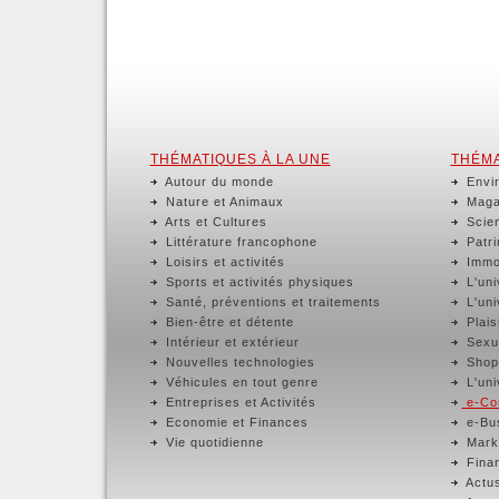
THÉMATIQUES À LA UNE
THÉMA
Autour du monde
Envir
Nature et Animaux
Magaz
Arts et Cultures
Scien
Littérature francophone
Patri
Loisirs et activités
Immob
Sports et activités physiques
L'uni
Santé, préventions et traitements
L'uni
Bien-être et détente
Plaisi
Intérieur et extérieur
Sexua
Nouvelles technologies
Shop
Véhicules en tout genre
L'uni
Entreprises et Activités
e-Com
Economie et Finances
e-Bus
Vie quotidienne
Marke
Finan
Actus