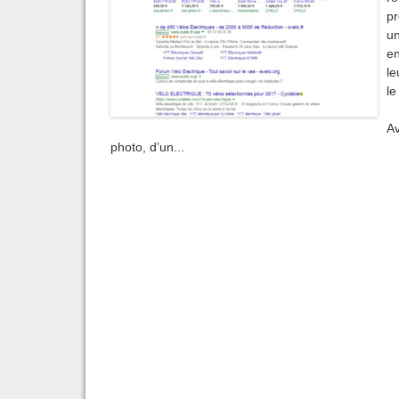
pr
un
en
le
le
A
photo, d’un...