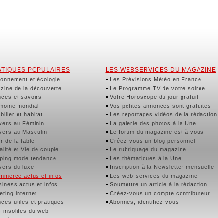
TIQUES POPULAIRES
LES WEBSERVICES DU MAGAZINE
onnement et écologie
Les Prévisions Météo en France
ine de la découverte
Le Programme TV de votre soirée
ces et savoirs
Votre Horoscope du jour gratuit
moine mondial
Vos petites annonces sont gratuites
ilier et habitat
Les reportages vidéos de la rédaction
vers au Féminin
La galerie des photos à la Une
vers au Masculin
Le forum du magazine est à vous
r de la table
Créez-vous un blog personnel
lité et Vie de couple
Le rubriquage du magazine
ping mode tendance
Les thématiques à la Une
vers du luxe
Inscription à la Newsletter mensuelle
merce actus et infos
Les web-services du magazine
iness actus et infos
Soumettre un article à la rédaction
ting internet
Créez-vous un compte contributeur
ces utiles et pratiques
Abonnés, identifiez-vous !
 insolites du web