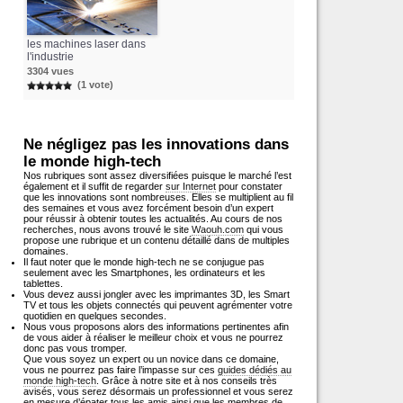
les machines laser dans
l'industrie
3304 vues
(1 vote)
Ne négligez pas les innovations dans
le monde high-tech
Nos rubriques sont assez diversifiées puisque le marché l’est
également et il suffit de regarder
sur Internet
pour constater
que les innovations sont nombreuses. Elles se multiplient au fil
des semaines et vous avez forcément besoin d’un expert
pour réussir à obtenir toutes les actualités. Au cours de nos
recherches, nous avons trouvé le site
Waouh.com
qui vous
propose une rubrique et un contenu détaillé dans de multiples
domaines.
Il faut noter que le monde high-tech ne se conjugue pas
seulement avec les Smartphones, les ordinateurs et les
tablettes.
Vous devez aussi jongler avec les imprimantes 3D, les Smart
TV et tous les objets connectés qui peuvent agrémenter votre
quotidien en quelques secondes.
Nous vous proposons alors des informations pertinentes afin
de vous aider à réaliser le meilleur choix et vous ne pourrez
donc pas vous tromper.
Que vous soyez un expert ou un novice dans ce domaine,
vous ne pourrez pas faire l’impasse sur ces
guides dédiés au
monde high-tech
. Grâce à notre site et à nos conseils très
avisés, vous serez désormais un professionnel et vous serez
en mesure d’épater tous les amis ainsi que les membres de