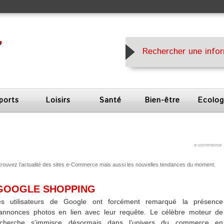
ports
Loisirs
Santé
Bien-être
Ecolog
e-commerce
etrouvez l'actualité des sites e-Commerce mais aussi les nouvelles tendances du moment.
 GOOGLE SHOPPING
es utilisateurs de Google ont forcément remarqué la présence
’annonces photos en lien avec leur requête. Le célèbre moteur de
echerche s’immisce désormais dans l’univers du commerce en