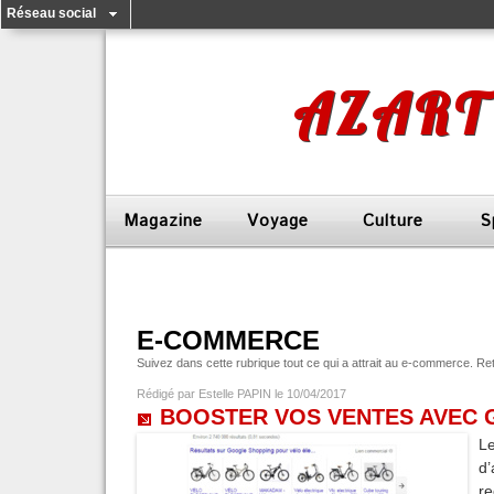
Réseau social
AZART
Magazine
Voyage
Culture
S
E-COMMERCE
Suivez dans cette rubrique tout ce qui a attrait au e-commerce. R
Rédigé par
Estelle PAPIN
le 10/04/2017
BOOSTER VOS VENTES AVEC
L
d
r