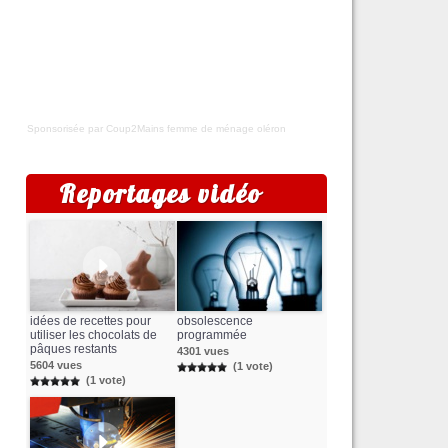
Sponsorisée par Coup2Mains
femme de ménage oléron
Reportages vidéo
idées de recettes pour
obsolescence
utiliser les chocolats de
programmée
pâques restants
4301 vues
5604 vues
(1 vote)
(1 vote)