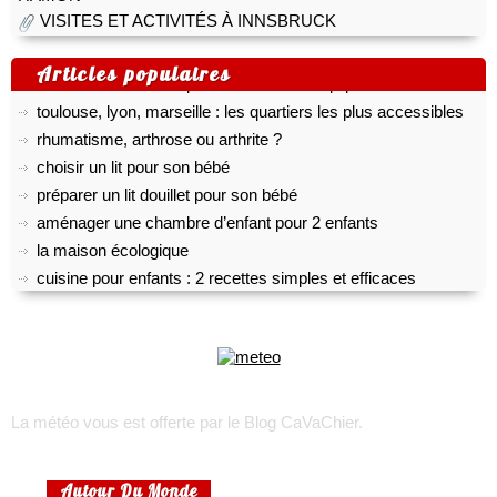
choisir son appareil photo numérique
VISITES ET ACTIVITÉS À INNSBRUCK
voyage sur l’île d’oléron
Articles populaires
trek : comment faire pour recruter une équipe locale ?
toulouse, lyon, marseille : les quartiers les plus accessibles
rhumatisme, arthrose ou arthrite ?
choisir un lit pour son bébé
préparer un lit douillet pour son bébé
aménager une chambre d’enfant pour 2 enfants
la maison écologique
cuisine pour enfants : 2 recettes simples et efficaces
petite cuisine : nos astuces !
comment prendre soin de son chat quand il attend des petits
?
comment bien aménager un bureau chez soi ?
La météo vous est offerte par
le Blog CaVaChier
.
Autour Du Monde