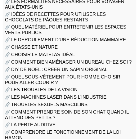
LES FORMALITÉS NÉCESSAIRES POUR VOYAGER
AUX ÉTATS-UNIS
IDÉES DE RECETTES POUR UTILISER LES
CHOCOLATS DE PÂQUES RESTANTS
QUEL MATÉRIEL POUR ENTRETENIR LES ESPACES
VERTS PUBLICS
LE DÉROULEMENT D’UNE RÉDUCTION MAMMAIRE
CHASSE ET NATURE
CHOISIR LE MATELAS IDÉAL
COMMENT BIEN AMÉNAGER UN BUREAU CHEZ SOI ?
DIY DE NOËL : CRÉER UN SAPIN ORIGINAL
QUEL SOUS-VÊTEMENT POUR HOMME CHOISIR
POUR ALLER COURIR ?
LES TROUBLES DE LA VISION
votre recherche n'a pas été fructueuse !
LES MACHINES LASER DANS L'INDUSTRIE
comment vivre pleinement sa passion pour un sport ?
TROUBLES SEXUELS MASCULINS
comment devenir pilote de rallye automobile
COMMENT PRENDRE SOIN DE SON CHAT QUAND IL
comment bien porter le perfecto ?
ATTEND DES PETITS ?
pratiquer le yoga
LA PERTE AUDITIVE
top 5 des meilleurs outils gratuits de transcription audio
COMPRENDRE LE FONCTIONNEMENT DE LA LOI
comment créer son propre shoesing?
HAMON