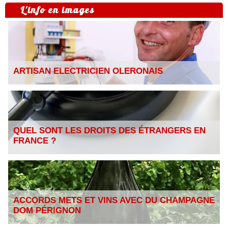
L'info en images
ARTISAN ELECTRICIEN OLERONAIS
QUEL SONT LES DROITS DES ÉTRANGERS EN
FRANCE ?
ACCORDS METS ET VINS AVEC DU CHAMPAGNE
DOM PÉRIGNON