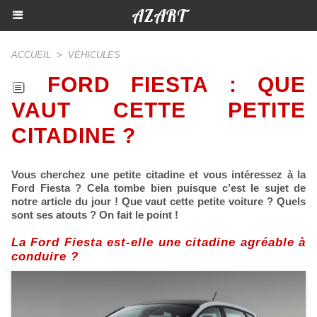
AZART
ACCUEIL
>
VÉHICULES
FORD FIESTA : QUE
VAUT CETTE PETITE
CITADINE ?
Vous cherchez une petite citadine et vous intéressez à la
Ford Fiesta ? Cela tombe bien puisque c’est le sujet de
notre article du jour ! Que vaut cette petite voiture ? Quels
sont ses atouts ? On fait le point !
La Ford Fiesta est-elle une citadine agréable à
conduire ?