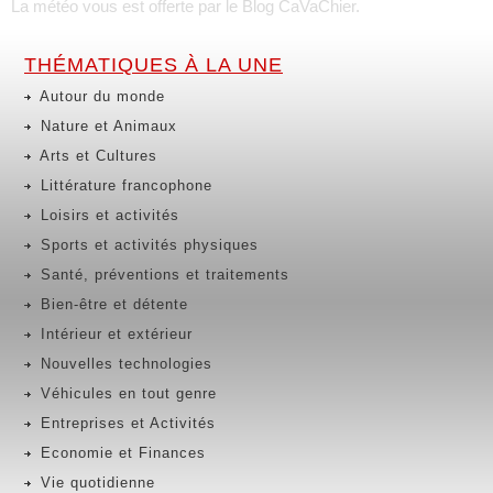
La météo vous est offerte par
le Blog CaVaChier
.
THÉMATIQUES À LA UNE
Autour du monde
Nature et Animaux
Arts et Cultures
Littérature francophone
Loisirs et activités
Sports et activités physiques
Santé, préventions et traitements
Bien-être et détente
Intérieur et extérieur
Nouvelles technologies
Véhicules en tout genre
Entreprises et Activités
Economie et Finances
Vie quotidienne