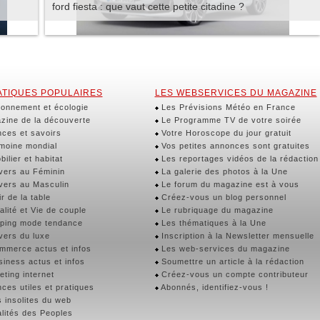
ford fiesta : que vaut cette petite citadine ?
TIQUES POPULAIRES
LES WEBSERVICES DU MAGAZINE
onnement et écologie
Les Prévisions Météo en France
ine de la découverte
Le Programme TV de votre soirée
ces et savoirs
Votre Horoscope du jour gratuit
moine mondial
Vos petites annonces sont gratuites
ilier et habitat
Les reportages vidéos de la rédaction
vers au Féminin
La galerie des photos à la Une
vers au Masculin
Le forum du magazine est à vous
r de la table
Créez-vous un blog personnel
lité et Vie de couple
Le rubriquage du magazine
ping mode tendance
Les thématiques à la Une
vers du luxe
Inscription à la Newsletter mensuelle
merce actus et infos
Les web-services du magazine
iness actus et infos
Soumettre un article à la rédaction
ting internet
Créez-vous un compte contributeur
ces utiles et pratiques
Abonnés, identifiez-vous !
 insolites du web
lités des Peoples