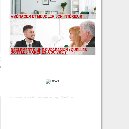
AMÉNAGER ET MEUBLER SON INTÉRIEUR
RÈGLEMENT D'UNE SUCCESSION : QUELLES
SONT LES MARCHES À SUIVRE ?
e
e
s
:
e
La météo vous est offerte par
le Blog CaVaChier
.