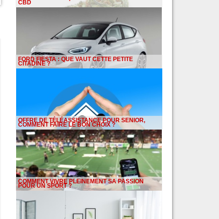
CBD
FORD FIESTA : QUE VAUT CETTE PETITE
CITADINE ?
OFFRE DE TÉLÉASSISTANCE POUR SENIOR,
COMMENT FAIRE LE BON CHOIX ?
COMMENT VIVRE PLEINEMENT SA PASSION
POUR UN SPORT ?