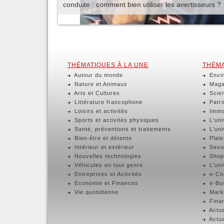
conduite : comment bien utiliser les avertisseurs ?
THÉMATIQUES À LA UNE
THÉMA
Autour du monde
Envir
Nature et Animaux
Magaz
Arts et Cultures
Scien
Littérature francophone
Patri
Loisirs et activités
Immob
Sports et activités physiques
L'uni
Santé, préventions et traitements
L'uni
Bien-être et détente
Plaisi
Intérieur et extérieur
Sexua
Nouvelles technologies
Shop
Véhicules en tout genre
L'uni
Entreprises et Activités
e-Com
Economie et Finances
e-Bus
Vie quotidienne
Marke
Finan
Actus
Actua