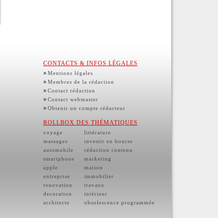
CONTACTS & INFOS LÉGALES
»
Mentions légales
»
Membres de la rédaction
»
Contact rédaction
»
Contact webmaster
»
Obtenir un compte rédacteur
ROLLBOX DES THÉMATIQUES
voyage
littérature
massages
investir en bourse
automobile
rédaction contenu
smartphone
marketing
apple
maison
entreprise
immobilier
renovation
travaux
decoration
intérieur
architecte
obsolescence programmée