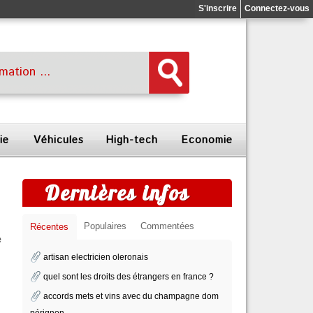
S'inscrire
Connectez-vous
ie
Véhicules
High-tech
Economie
Dernières infos
Populaires
Commentées
Récentes
e
artisan electricien oleronais
quel sont les droits des étrangers en france ?
accords mets et vins avec du champagne dom
pérignon