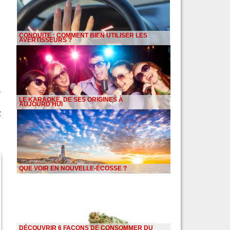
CONDUITE : COMMENT BIEN UTILISER LES
AVERTISSEURS ?
,
LE KARAOKÉ, DE SES ORIGINES À
AUJOURD'HUI
z
QUE VOIR EN NOUVELLE-ÉCOSSE ?
DÉCOUVRIR 6 FAÇONS DE CONSOMMER DU