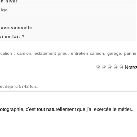
en hiver
eige
ave-vaisselle
oi en fait ?
cation
:
camion
,
eclatement pneu
,
entretien camion
,
garage
,
panne
Note
et déjà lu 5742 fois.
otographie, c'est tout naturellement que j'ai exercée le métier...