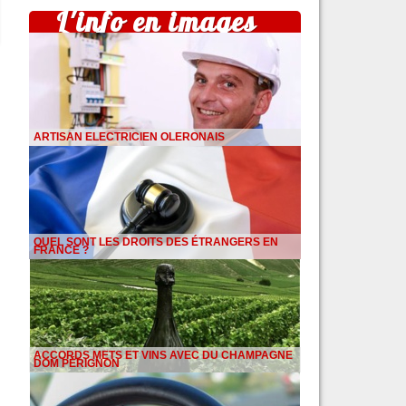
L'info en images
ARTISAN ELECTRICIEN OLERONAIS
QUEL SONT LES DROITS DES ÉTRANGERS EN
FRANCE ?
ACCORDS METS ET VINS AVEC DU CHAMPAGNE
DOM PÉRIGNON