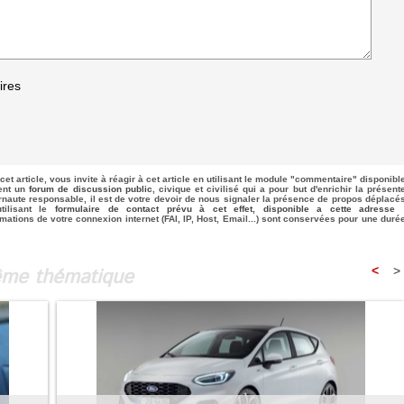
ires
cet article, vous invite à réagir à cet article en utilisant le module "commentaire" disponibl
uent un
forum de discussion public
, civique et civilisé qui a pour but d'enrichir la présent
rnaute responsable, il est de votre devoir de nous signaler la présence de propos déplacé
tilisant le
formulaire de contact prévu à cet effet, disponible a cette adresse 
rmations de votre connexion internet (FAI, IP, Host, Email...) sont conservées pour une duré
même thématique
<
>