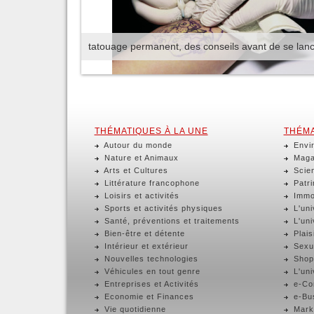
tatouage permanent, des conseils avant de se lan
THÉMATIQUES À LA UNE
THÉMA
Autour du monde
Envir
Nature et Animaux
Magaz
Arts et Cultures
Scien
Littérature francophone
Patri
Loisirs et activités
Immob
Sports et activités physiques
L'uni
Santé, préventions et traitements
L'uni
Bien-être et détente
Plaisi
Intérieur et extérieur
Sexua
Nouvelles technologies
Shop
Véhicules en tout genre
L'uni
Entreprises et Activités
e-Com
Economie et Finances
e-Bus
Vie quotidienne
Marke