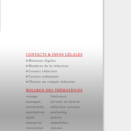
CONTACTS & INFOS LÉGALES
»
Mentions légales
»
Membres de la rédaction
»
Contact rédaction
»
Contact webmaster
»
Obtenir un compte rédacteur
ROLLBOX DES THÉMATIQUES
voyage
littérature
massages
investir en bourse
automobile
rédaction contenu
smartphone
marketing
apple
maison
entreprise
immobilier
renovation
travaux