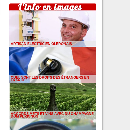
L'info en images
ARTISAN ELECTRICIEN OLERONAIS
QUEL SONT LES DROITS DES ÉTRANGERS EN
FRANCE ?
ACCORDS METS ET VINS AVEC DU CHAMPAGNE
DOM PÉRIGNON