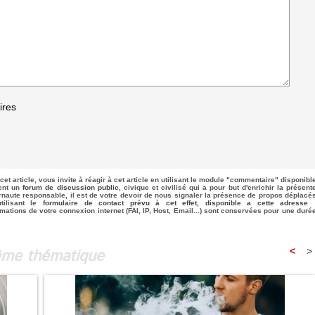
ires
cet article, vous invite à réagir à cet article en utilisant le module "commentaire" disponibl
uent un
forum de discussion public
, civique et civilisé qui a pour but d'enrichir la présent
rnaute responsable, il est de votre devoir de nous signaler la présence de propos déplacé
tilisant le
formulaire de contact prévu à cet effet, disponible a cette adresse 
rmations de votre connexion internet (FAI, IP, Host, Email...) sont conservées pour une duré
même thématique
<
>