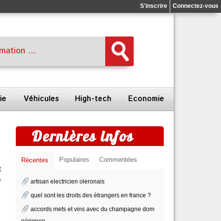
S'inscrire
Connectez-vous
ie
Véhicules
High-tech
Economie
Dernières infos
Populaires
Commentées
Récentes
t
s
artisan electricien oleronais
quel sont les droits des étrangers en france ?
accords mets et vins avec du champagne dom
pérignon