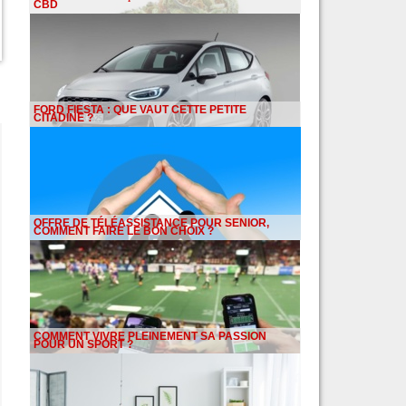
CBD
FORD FIESTA : QUE VAUT CETTE PETITE
CITADINE ?
OFFRE DE TÉLÉASSISTANCE POUR SENIOR,
COMMENT FAIRE LE BON CHOIX ?
COMMENT VIVRE PLEINEMENT SA PASSION
POUR UN SPORT ?