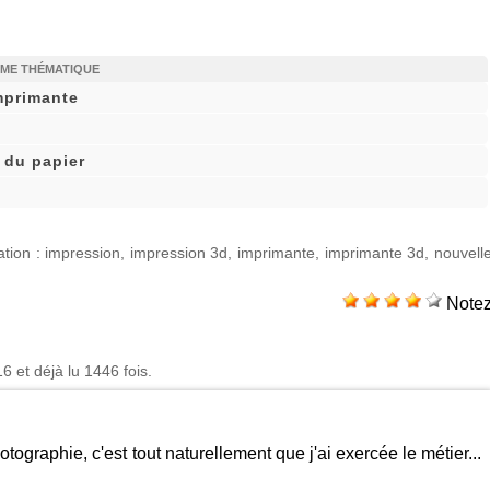
ÊME THÉMATIQUE
mprimante
 du papier
ation
:
impression
,
impression 3d
,
imprimante
,
imprimante 3d
,
nouvell
Note
 et déjà lu 1446 fois.
otographie, c'est tout naturellement que j'ai exercée le métier...