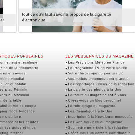
tout ce qu’il faut savoir à propos de la cigarette
cer
électronique
TIQUES POPULAIRES
LES WEBSERVICES DU MAGAZINE
onnement et écologie
Les Prévisions Météo en France
ine de la découverte
Le Programme TV de votre soirée
ces et savoirs
Votre Horoscope du jour gratuit
moine mondial
Vos petites annonces sont gratuites
ilier et habitat
Les reportages vidéos de la rédaction
vers au Féminin
La galerie des photos à la Une
vers au Masculin
Le forum du magazine est à vous
r de la table
Créez-vous un blog personnel
lité et Vie de couple
Le rubriquage du magazine
ping mode tendance
Les thématiques à la Une
vers du luxe
Inscription à la Newsletter mensuelle
merce actus et infos
Les web-services du magazine
iness actus et infos
Soumettre un article à la rédaction
ting internet
Créez-vous un compte contributeur