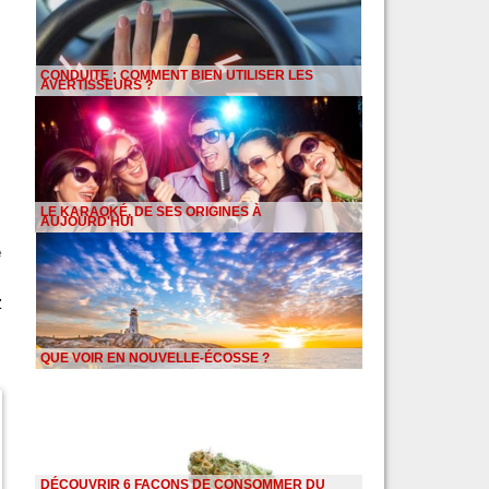
CONDUITE : COMMENT BIEN UTILISER LES
AVERTISSEURS ?
LE KARAOKÉ, DE SES ORIGINES À
AUJOURD'HUI
e
z
QUE VOIR EN NOUVELLE-ÉCOSSE ?
DÉCOUVRIR 6 FAÇONS DE CONSOMMER DU