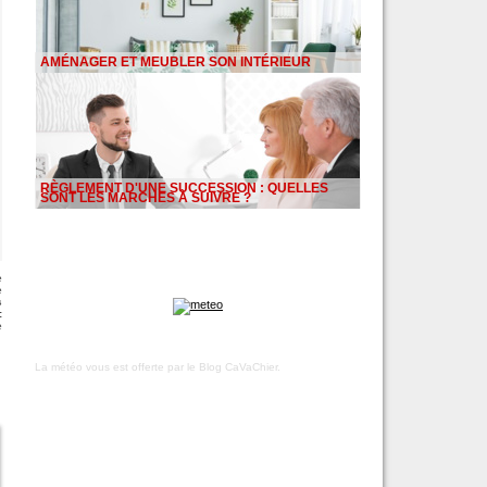
AMÉNAGER ET MEUBLER SON INTÉRIEUR
RÈGLEMENT D'UNE SUCCESSION : QUELLES
SONT LES MARCHES À SUIVRE ?
e
e
s
:
e
La météo vous est offerte par
le Blog CaVaChier
.