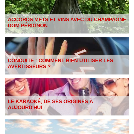
ACCORDS METS ET VINS AVEC DU CHAMPAGNE
DOM PÉRIGNON
CONDUITE : COMMENT BIEN UTILISER LES
AVERTISSEURS ?
LE KARAOKÉ, DE SES ORIGINES À
AUJOURD'HUI