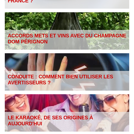
FRANCE ?
ACCORDS METS ET VINS AVEC DU CHAMPAGNE
DOM PÉRIGNON
CONDUITE : COMMENT BIEN UTILISER LES
AVERTISSEURS ?
LE KARAOKÉ, DE SES ORIGINES À
AUJOURD'HUI