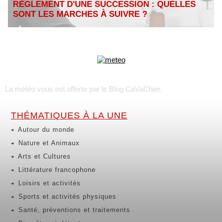
RÈGLEMENT D'UNE SUCCESSION : QUELLES
SONT LES MARCHES À SUIVRE ?
La météo vous est offerte par
le Blog CaVaChier
.
THÉMATIQUES À LA UNE
Autour du monde
Nature et Animaux
Arts et Cultures
Littérature francophone
Loisirs et activités
Sports et activités physiques
Santé, préventions et traitements