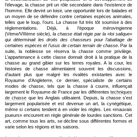
l’élevage, la chasse prit un rôle secondaire dans l’existence de
l’homme. Elle devint un loisir, une opportunité lors de balades et
un moyen de se défendre contre certaines espèces animales,
telles que le loup, l’ours. La chasse fut très tôt soumise à des
réglementations. Déjà, à l’époque mérovingienne
(Vème/VIIIème siècle),
la chasse était régie par la «loi salique»
qui déterminait les droits des chasseurs pour l’abattage de
certaines espèces et l’usus de certain terrain de chasse
. Par la
suite, la noblesse se réserva la chasse comme privilège.
L’appartenance à cette classe donnait droit à la pratique de la
chasse au grand gibier sur les terres royales. A la cour, les
histoires de chasse alimentaient souvent les discussions,
d’autant plus que malgré les rivalités existantes avec le
Royaume d’Angleterre, ce dernier, spécialiste de certains
modes de chasse, tels que la chasse à courre, influençait
largement le Royaume de France par les différentes
techniques
de chasse
que les Anglais utilisaient. Depuis, la chasse s’est
largement popularisée et est devenue un art, la cynégétique,
même si certains tendent à en violer les règles. Les «mauvais
joueurs» encourent en règle générale de lourdes sanctions. Cet
art, comme tous les arts, se décline sous différentes formes et
varie selon les régions et les saisons.