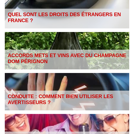
QUEL SONT LES DROITS DES ÉTRANGERS EN
FRANCE ?
ACCORDS METS ET VINS AVEC DU CHAMPAGNE
DOM PÉRIGNON
CONDUITE : COMMENT BIEN UTILISER LES
AVERTISSEURS ?