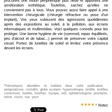
procurent une vision périphérique plus nette et apportent une
amélioration esthétique. Toutefois, sachez qu’elles ne
conviennent pas à tous. Vous pouvez aussi faire appel à une
intervention chirurgicale (chirurgie réfractive ou pose d’un
implant), Vos yeux subissent des agressions quotidiennes
après des expositions au soleil, à la pollution, aux écrans
informatiques et multimédias. Voici quelques conseils pour les
protéger. Une bonne hygiène de vie (sommeil, repas équilibrés,
peu d’alcool et de tabac...) permet de préserver votre capital
visuel. Portez de lunettes de soleil et limitez votre présence
devant les écrans.
Thèmatiques abordées et traitées dans cette publication
:
astigmatisme
,
cristallin
,
globe oculaire
,
hypermétropie
,
lentille
,
lentilles
correctives
,
lunette
,
lunettes
,
myopie
,
oeil
,
ophtalmologiste
,
presbytie
,
retine
,
vision
,
vue
,
yeux
Notez