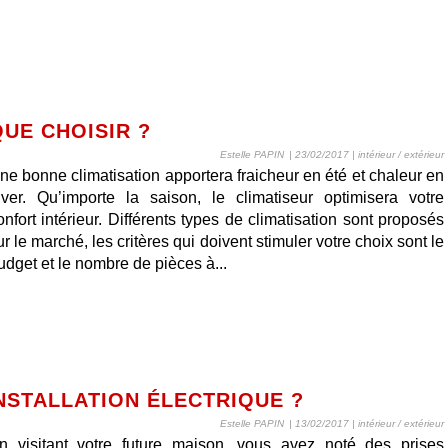
QUE CHOISIR ?
Estelle PAPIN
| 23/02/2017
|
intérieur / extérieur
ne bonne climatisation apportera fraicheur en été et chaleur en
iver. Qu’importe la saison, le climatiseur optimisera votre
onfort intérieur. Différents types de climatisation sont proposés
ur le marché, les critères qui doivent stimuler votre choix sont le
udget et le nombre de pièces à...
STALLATION ÉLECTRIQUE ?
Estelle PAPIN
| 13/02/2017
|
intérieur / extérieur
n visitant votre future maison, vous avez noté des prises