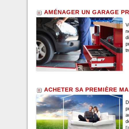
AMÉNAGER UN GARAGE PR
V
n
d
p
t
ACHETER SA PREMIÈRE MA
D
p
a
d
l