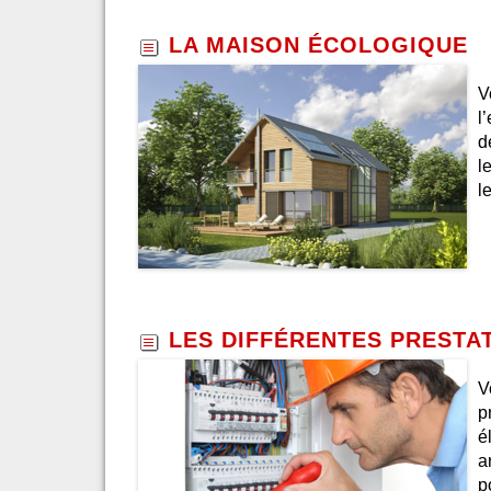
LA MAISON ÉCOLOGIQUE
V
l
d
l
l
LES DIFFÉRENTES PRESTAT
V
p
é
a
p