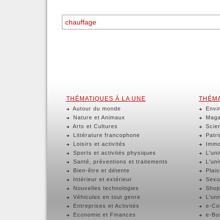
THÉMATIQUES À LA UNE
THÉMA
Autour du monde
Envir
Nature et Animaux
Magaz
Arts et Cultures
Scien
Littérature francophone
Patri
Loisirs et activités
Immob
Sports et activités physiques
L'uni
Santé, préventions et traitements
L'uni
Bien-être et détente
Plaisi
Intérieur et extérieur
Sexua
Nouvelles technologies
Shop
Véhicules en tout genre
L'uni
Entreprises et Activités
e-Com
Economie et Finances
e-Bus