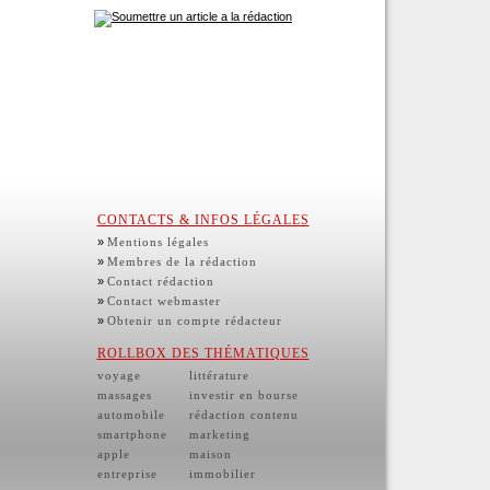
CONTACTS & INFOS LÉGALES
»
Mentions légales
»
Membres de la rédaction
»
Contact rédaction
»
Contact webmaster
»
Obtenir un compte rédacteur
ROLLBOX DES THÉMATIQUES
voyage
littérature
massages
investir en bourse
automobile
rédaction contenu
smartphone
marketing
apple
maison
entreprise
immobilier