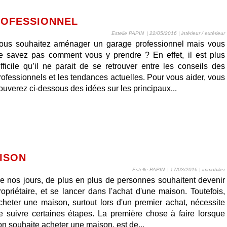
OFESSIONNEL
Estelle PAPIN
| 22/05/2016
|
intérieur / extérieur
ous souhaitez aménager un garage professionnel mais vous
e savez pas comment vous y prendre ? En effet, il est plus
ifficile qu’il ne parait de se retrouver entre les conseils des
rofessionnels et les tendances actuelles. Pour vous aider, vous
rouverez ci-dessous des idées sur les principaux...
ISON
Estelle PAPIN
| 17/03/2016
|
immobilier
e nos jours, de plus en plus de personnes souhaitent devenir
ropriétaire, et se lancer dans l'achat d'une maison. Toutefois,
cheter une maison, surtout lors d'un premier achat, nécessite
e suivre certaines étapes. La première chose à faire lorsque
'on souhaite acheter une maison, est de...