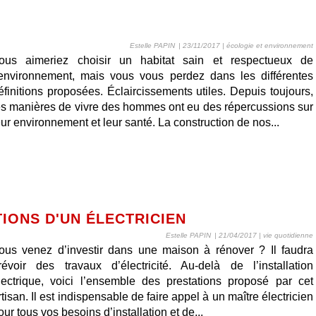
Estelle PAPIN
| 23/11/2017
|
écologie et environnement
ous aimeriez choisir un habitat sain et respectueux de
’environnement, mais vous vous perdez dans les différentes
éfinitions proposées. Éclaircissements utiles. Depuis toujours,
es manières de vivre des hommes ont eu des répercussions sur
eur environnement et leur santé. La construction de nos...
IONS D'UN ÉLECTRICIEN
Estelle PAPIN
| 21/04/2017
|
vie quotidienne
ous venez d’investir dans une maison à rénover ? Il faudra
révoir des travaux d’électricité. Au-delà de l’installation
lectrique, voici l’ensemble des prestations proposé par cet
rtisan. Il est indispensable de faire appel à un maître électricien
our tous vos besoins d’installation et de...