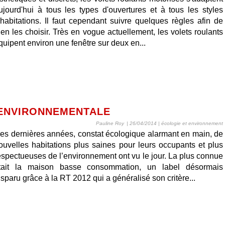
ujourd'hui à tous les types d'ouvertures et à tous les styles
'habitations. Il faut cependant suivre quelques règles afin de
ien les choisir. Très en vogue actuellement, les volets roulants
quipent environ une fenêtre sur deux en...
 ENVIRONNEMENTALE
Pauline Roy
| 26/04/2014
|
écologie et environnement
es dernières années, constat écologique alarmant en main, de
ouvelles habitations plus saines pour leurs occupants et plus
espectueuses de l’environnement ont vu le jour. La plus connue
tait la maison basse consommation, un label désormais
isparu grâce à la RT 2012 qui a généralisé son critère...