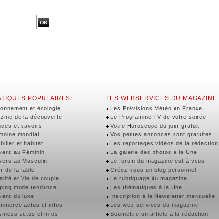
TIQUES POPULAIRES
LES WEBSERVICES DU MAGAZINE
onnement et écologie
Les Prévisions Météo en France
ine de la découverte
Le Programme TV de votre soirée
ces et savoirs
Votre Horoscope du jour gratuit
moine mondial
Vos petites annonces sont gratuites
ilier et habitat
Les reportages vidéos de la rédaction
vers au Féminin
La galerie des photos à la Une
vers au Masculin
Le forum du magazine est à vous
r de la table
Créez-vous un blog personnel
lité et Vie de couple
Le rubriquage du magazine
ping mode tendance
Les thématiques à la Une
vers du luxe
Inscription à la Newsletter mensuelle
merce actus et infos
Les web-services du magazine
iness actus et infos
Soumettre un article à la rédaction