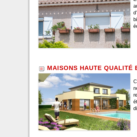
a
d
b
é
MAISONS HAUTE QUALITÉ
C
n
r
é
d