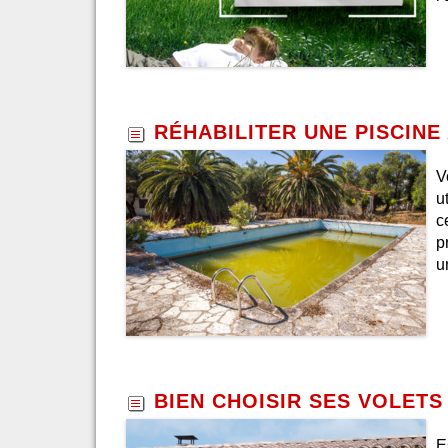
RÉHABILITER UNE PISCIN
V
u
c
p
u
BIEN CHOISIR SES VOLET
E