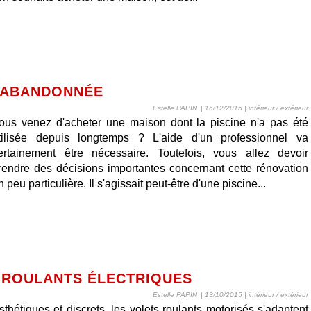
E ABANDONNÉE
Estelle PAPIN
| 16/12/2015
|
intérieur / extérieur
ous venez d'acheter une maison dont la piscine n'a pas été
tilisée depuis longtemps ? L'aide d'un professionnel va
ertainement être nécessaire. Toutefois, vous allez devoir
rendre des décisions importantes concernant cette rénovation
n peu particulière. Il s'agissait peut-être d'une piscine...
S ROULANTS ÉLECTRIQUES
Estelle PAPIN
| 13/10/2015
|
intérieur / extérieur
sthétiques et discrets, les volets roulants motorisés s'adaptent