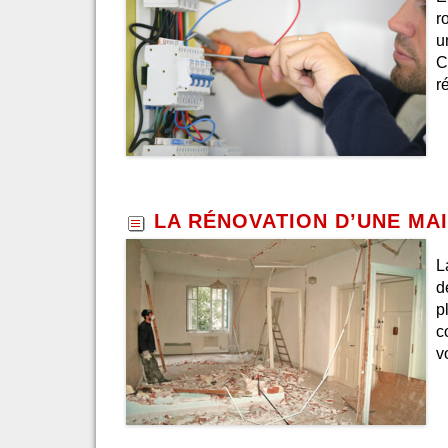
r
u
C
r
LA RÉNOVATION D’UNE MAI
L
d
p
c
v