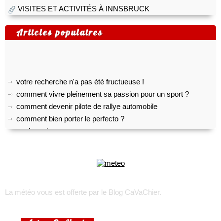
VISITES ET ACTIVITÉS À INNSBRUCK
Articles populaires
votre recherche n'a pas été fructueuse !
comment vivre pleinement sa passion pour un sport ?
comment devenir pilote de rallye automobile
comment bien porter le perfecto ?
pratiquer le yoga
top 5 des meilleurs outils gratuits de transcription audio
comment créer son propre shoesing?
choisir son appareil photo numérique
voyage sur l’île d’oléron
trek : comment faire pour recruter une équipe locale ?
La météo vous est offerte par
le Blog CaVaChier
.
toulouse, lyon, marseille : les quartiers les plus accessibles
rhumatisme, arthrose ou arthrite ?