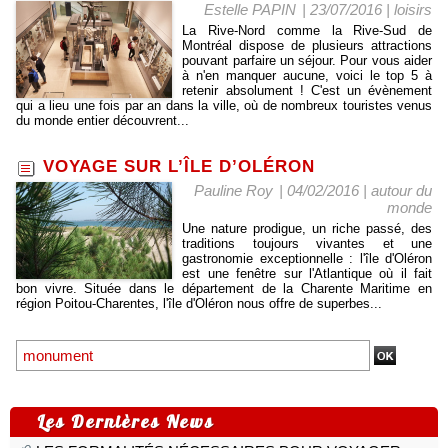
Estelle PAPIN
| 23/07/2016
|
loisirs
La Rive-Nord comme la Rive-Sud de
Montréal dispose de plusieurs attractions
pouvant parfaire un séjour. Pour vous aider
à n'en manquer aucune, voici le top 5 à
retenir absolument ! C'est un évènement
qui a lieu une fois par an dans la ville, où de nombreux touristes venus
du monde entier découvrent...
VOYAGE SUR L’ÎLE D’OLÉRON
Pauline Roy
| 04/02/2016
|
autour du
monde
Une nature prodigue, un riche passé, des
traditions toujours vivantes et une
gastronomie exceptionnelle : l'île d'Oléron
est une fenêtre sur l'Atlantique où il fait
bon vivre. Située dans le département de la Charente Maritime en
région Poitou-Charentes, l'île d'Oléron nous offre de superbes...
Les Dernières News