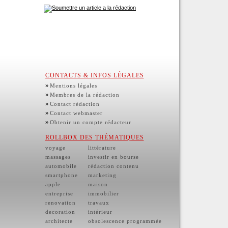
CONTACTS & INFOS LÉGALES
»
Mentions légales
»
Membres de la rédaction
»
Contact rédaction
»
Contact webmaster
»
Obtenir un compte rédacteur
ROLLBOX DES THÉMATIQUES
voyage
littérature
massages
investir en bourse
automobile
rédaction contenu
smartphone
marketing
apple
maison
entreprise
immobilier
renovation
travaux
decoration
intérieur
architecte
obsolescence programmée