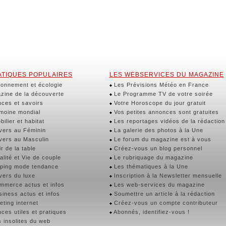
TIQUES POPULAIRES
LES WEBSERVICES DU MAGAZINE
onnement et écologie
Les Prévisions Météo en France
ine de la découverte
Le Programme TV de votre soirée
ces et savoirs
Votre Horoscope du jour gratuit
moine mondial
Vos petites annonces sont gratuites
ilier et habitat
Les reportages vidéos de la rédaction
vers au Féminin
La galerie des photos à la Une
vers au Masculin
Le forum du magazine est à vous
r de la table
Créez-vous un blog personnel
lité et Vie de couple
Le rubriquage du magazine
ping mode tendance
Les thématiques à la Une
vers du luxe
Inscription à la Newsletter mensuelle
merce actus et infos
Les web-services du magazine
iness actus et infos
Soumettre un article à la rédaction
ting internet
Créez-vous un compte contributeur
ces utiles et pratiques
Abonnés, identifiez-vous !
 insolites du web