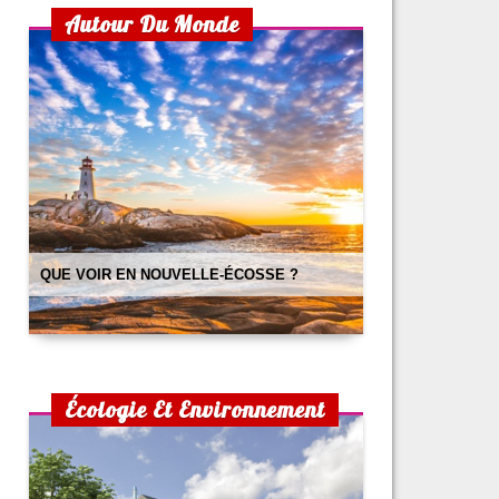
choisir un lit pour son bébé
Autour Du Monde
préparer un lit douillet pour son bébé
aménager une chambre d’enfant pour 2 enfants
la maison écologique
cuisine pour enfants : 2 recettes simples et
efficaces
petite cuisine : nos astuces !
comment prendre soin de son chat quand il attend
des petits ?
comment bien aménager un bureau chez soi ?
QUE VOIR EN NOUVELLE-ÉCOSSE ?
Écologie Et Environnement