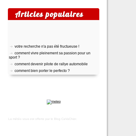
Articles populaires
votre recherche n'a pas été fructueuse !
comment vivre pleinement sa passion pour un
sport ?
comment devenir pilote de rallye automobile
comment bien porter le perfecto ?
pratiquer le yoga
top 5 des meilleurs outils gratuits de transcription
audio
comment créer son propre shoesing?
choisir son appareil photo numérique
voyage sur l’île d’oléron
trek : comment faire pour recruter une équipe
locale ?
La météo vous est offerte par
le Blog CaVaChier
.
toulouse, lyon, marseille : les quartiers les plus
accessibles
rhumatisme, arthrose ou arthrite ?