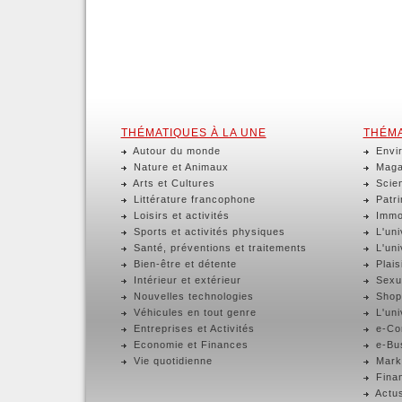
THÉMATIQUES À LA UNE
THÉMA
Autour du monde
Envir
Nature et Animaux
Magaz
Arts et Cultures
Scien
Littérature francophone
Patri
Loisirs et activités
Immob
Sports et activités physiques
L'uni
Santé, préventions et traitements
L'uni
Bien-être et détente
Plaisi
Intérieur et extérieur
Sexua
Nouvelles technologies
Shop
Véhicules en tout genre
L'uni
Entreprises et Activités
e-Com
Economie et Finances
e-Bus
Vie quotidienne
Marke
Finan
Actus