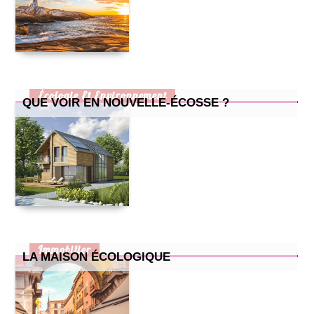
la maison écologique
cuisine pour enfants : 2 recettes simples et efficaces
petite cuisine : nos astuces !
comment prendre soin de son chat quand il attend des petits
?
comment bien aménager un bureau chez soi ?
Écologie Et Environnement
QUE VOIR EN NOUVELLE-ÉCOSSE ?
Immobilier
LA MAISON ÉCOLOGIQUE