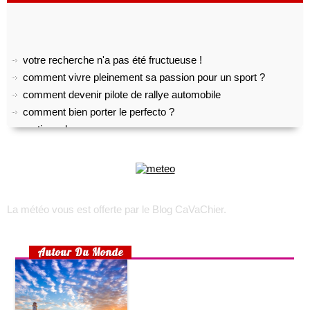
votre recherche n'a pas été fructueuse !
comment vivre pleinement sa passion pour un sport ?
comment devenir pilote de rallye automobile
comment bien porter le perfecto ?
pratiquer le yoga
top 5 des meilleurs outils gratuits de transcription audio
comment créer son propre shoesing?
choisir son appareil photo numérique
voyage sur l’île d’oléron
La météo vous est offerte par
le Blog CaVaChier
.
trek : comment faire pour recruter une équipe locale ?
toulouse, lyon, marseille : les quartiers les plus accessibles
rhumatisme, arthrose ou arthrite ?
Autour Du Monde
choisir un lit pour son bébé
préparer un lit douillet pour son bébé
aménager une chambre d’enfant pour 2 enfants