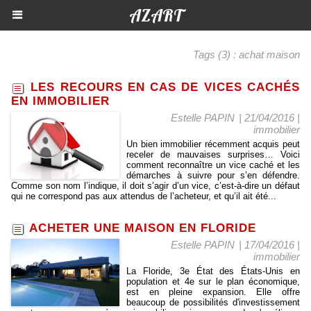
AZART
Tags (3) : achat maison
LES RECOURS EN CAS DE VICES CACHÉS
EN IMMOBILIER
Estelle PAPIN
| 21/04/2016
|
immobilier
Un bien immobilier récemment acquis peut
receler de mauvaises surprises… Voici
comment reconnaître un vice caché et les
démarches à suivre pour s’en défendre.
Comme son nom l’indique, il doit s’agir d’un vice, c’est-à-dire un défaut
qui ne correspond pas aux attendus de l’acheteur, et qu’il ait été...
ACHETER UNE MAISON EN FLORIDE
Estelle PAPIN
| 17/04/2016
|
immobilier
La Floride, 3e État des États-Unis en
population et 4e sur le plan économique,
est en pleine expansion. Elle offre
beaucoup de possibilités d'investissement