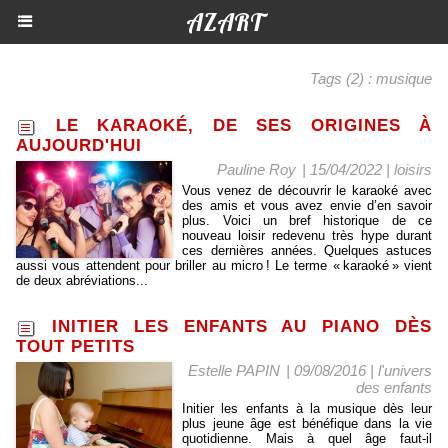
AZART
Tags (2) : musique
LE KARAOKÉ, DE SES ORIGINES À
AUJOURD'HUI
Pauline Roy
| 15/04/2022
|
loisirs
Vous venez de découvrir le karaoké avec
des amis et vous avez envie d’en savoir
plus. Voici un bref historique de ce
nouveau loisir redevenu très hype durant
ces dernières années. Quelques astuces
aussi vous attendent pour briller au micro ! Le terme « karaoké » vient
de deux abréviations...
INITIER LES ENFANTS AU PIANO DÈS
TOUT PETITS
Estelle PAPIN
| 09/08/2016
|
l'univers
des enfants
Initier les enfants à la musique dès leur
plus jeune âge est bénéfique dans la vie
quotidienne. Mais à quel âge faut-il