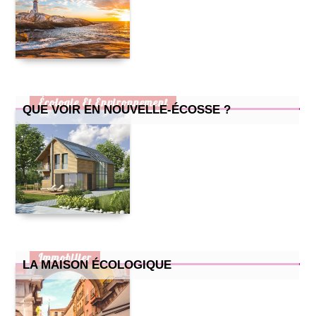
cuisine pour enfants : 2 recettes simples et efficaces
petite cuisine : nos astuces !
comment prendre soin de son chat quand il attend des petits
?
comment bien aménager un bureau chez soi ?
Écologie Et Environnement
QUE VOIR EN NOUVELLE-ÉCOSSE ?
Immobilier
LA MAISON ÉCOLOGIQUE