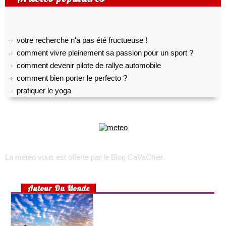
votre recherche n'a pas été fructueuse !
comment vivre pleinement sa passion pour un sport ?
comment devenir pilote de rallye automobile
comment bien porter le perfecto ?
pratiquer le yoga
top 5 des meilleurs outils gratuits de transcription audio
comment créer son propre shoesing?
choisir son appareil photo numérique
voyage sur l’île d’oléron
trek : comment faire pour recruter une équipe locale ?
La météo vous est offerte par
le Blog CaVaChier
.
toulouse, lyon, marseille : les quartiers les plus accessibles
rhumatisme, arthrose ou arthrite ?
choisir un lit pour son bébé
Autour Du Monde
préparer un lit douillet pour son bébé
aménager une chambre d’enfant pour 2 enfants
la maison écologique