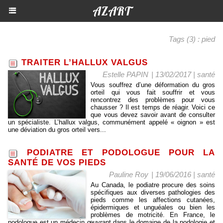
AZART
Tags (3) : pied
TRAITER L’HALLUX VALGUS
Estelle PAPIN
| 13/02/2017
|
santé
Vous souffrez d’une déformation du gros
orteil qui vous fait souffrir et vous
rencontrez des problèmes pour vous
chausser ? Il est temps de réagir. Voici ce
que vous devez savoir avant de consulter
un spécialiste. L’hallux valgus, communément appelé « oignon » est
une déviation du gros orteil vers...
PODIATRE ET PODOLOGUE POUR LA
SANTÉ DE VOS PIEDS
Pauline Roy
| 19/06/2016
|
santé
Au Canada, le podiatre procure des soins
spécifiques aux diverses pathologies des
pieds comme les affections cutanées,
épidermiques et unguéales ou bien les
problèmes de motricité. En France, le
podologue est un médecin œuvrant dans le domaine de la podologie et