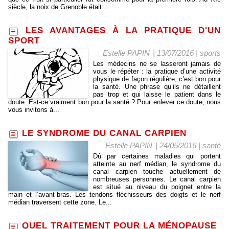
siècle, la noix de Grenoble était...
LES AVANTAGES À LA PRATIQUE D'UN
SPORT
Estelle PAPIN
| 13/07/2016
|
sports
Les médecins ne se lasseront jamais de
vous le répéter : la pratique d’une activité
physique de façon régulière, c’est bon pour
la santé. Une phrase qu’ils ne détaillent
pas trop et qui laisse le patient dans le
doute. Est-ce vraiment bon pour la santé ? Pour enlever ce doute, nous
vous invitons à...
LE SYNDROME DU CANAL CARPIEN
Estelle PAPIN
| 24/05/2016
|
santé
Dû par certaines maladies qui portent
atteinte au nerf médian, le syndrome du
canal carpien touche actuellement de
nombreuses personnes. Le canal carpien
est situé au niveau du poignet entre la
main et l’avant-bras. Les tendons fléchisseurs des doigts et le nerf
médian traversent cette zone. Le...
QUEL TRAITEMENT POUR LA MÉNOPAUSE