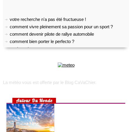
votre recherche n'a pas été fructueuse !
comment vivre pleinement sa passion pour un sport ?
comment devenir pilote de rallye automobile
comment bien porter le perfecto ?
pratiquer le yoga
top 5 des meilleurs outils gratuits de transcription audio
comment créer son propre shoesing?
choisir son appareil photo numérique
voyage sur l’île d’oléron
La météo vous est offerte par
le Blog CaVaChier
.
trek : comment faire pour recruter une équipe locale ?
toulouse, lyon, marseille : les quartiers les plus accessibles
rhumatisme, arthrose ou arthrite ?
Autour Du Monde
choisir un lit pour son bébé
préparer un lit douillet pour son bébé
aménager une chambre d’enfant pour 2 enfants
la maison écologique