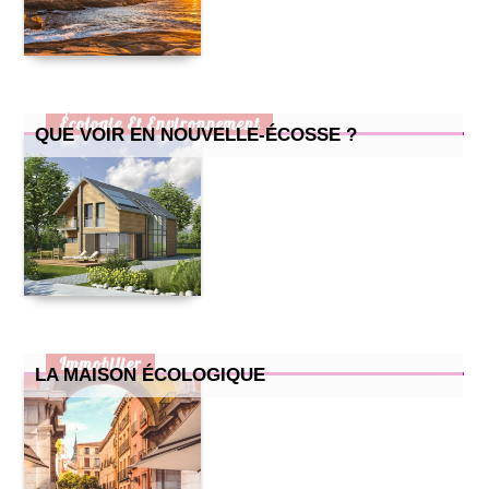
cuisine pour enfants : 2 recettes simples et efficaces
petite cuisine : nos astuces !
comment prendre soin de son chat quand il attend des petits
?
comment bien aménager un bureau chez soi ?
Écologie Et Environnement
QUE VOIR EN NOUVELLE-ÉCOSSE ?
Immobilier
LA MAISON ÉCOLOGIQUE