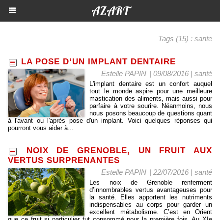
AZART
Tags (15) : sante
LA POSE D’UN IMPLANT DENTAIRE
Estelle PAPIN
| 09/08/2016
|
santé
L'implant dentaire est un confort auquel
tout le monde aspire pour une meilleure
mastication des aliments, mais aussi pour
parfaire à votre sourire. Néanmoins, nous
nous posons beaucoup de questions quant
à l'avant ou l'après pose d'un implant. Voici quelques réponses qui
pourront vous aider à...
NOIX DE GRENOBLE, UN FRUIT AUX
VERTUS SURPRENANTES
Estelle PAPIN
| 22/07/2016
|
santé
Les noix de Grenoble renferment
d’innombrables vertus avantageuses pour
la santé. Elles apportent les nutriments
indispensables au corps pour garder un
excellent métabolisme. C’est en Orient
que ce fruit si particulier fut consommé pour la première fois. Au XIe