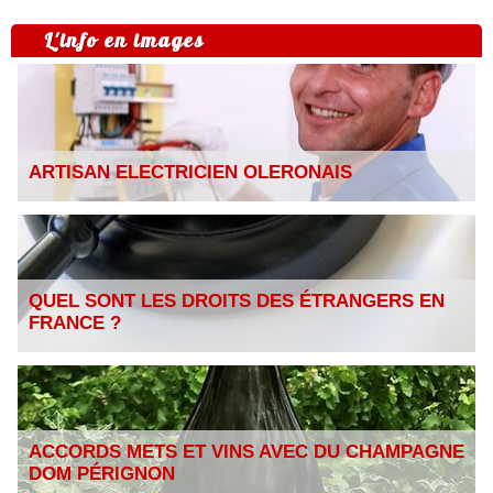
L'info en images
ARTISAN ELECTRICIEN OLERONAIS
QUEL SONT LES DROITS DES ÉTRANGERS EN
FRANCE ?
ACCORDS METS ET VINS AVEC DU CHAMPAGNE
DOM PÉRIGNON