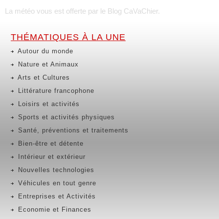
La météo vous est offerte par
le Blog CaVaChier
.
THÉMATIQUES À LA UNE
Autour du monde
Nature et Animaux
Arts et Cultures
Littérature francophone
Loisirs et activités
Sports et activités physiques
Santé, préventions et traitements
Bien-être et détente
Intérieur et extérieur
Nouvelles technologies
Véhicules en tout genre
Entreprises et Activités
Economie et Finances