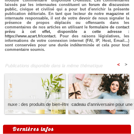
module "commentaire" disponible ci-dessus. Les commentaires
laissés par les internautes constituent un
forum de discussion
public
, civique et civilisé qui a pour but d'enrichir la présente
publication éditoriale. En tant que lecteur de notre
magazine
et
internaute responsable, il est de votre devoir de nous signaler la
présence de propos déplacés ou offensants dans les
commentaires de nos articles en utilisant le
formulaire de contact
prévu à cet effet, disponible a cette adresse :
https://www.azart.fr/contact
. Pour des raisons législatives, les
informations de votre connexion internet (FAI, IP, Host, Email...)
sont conservées pour une durée indéterminée et cela pour tout
commentaire soumis.
<
>
Publications disponible dans la même thématique
nuxe : des produits de bien-être naturels
cadeau d’anniversaire pour un
Dernières infos