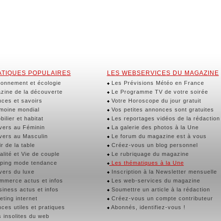
TIQUES POPULAIRES
LES WEBSERVICES DU MAGAZINE
onnement et écologie
Les Prévisions Météo en France
ine de la découverte
Le Programme TV de votre soirée
ces et savoirs
Votre Horoscope du jour gratuit
moine mondial
Vos petites annonces sont gratuites
ilier et habitat
Les reportages vidéos de la rédaction
vers au Féminin
La galerie des photos à la Une
vers au Masculin
Le forum du magazine est à vous
r de la table
Créez-vous un blog personnel
lité et Vie de couple
Le rubriquage du magazine
ping mode tendance
Les thématiques à la Une
vers du luxe
Inscription à la Newsletter mensuelle
merce actus et infos
Les web-services du magazine
iness actus et infos
Soumettre un article à la rédaction
ting internet
Créez-vous un compte contributeur
ces utiles et pratiques
Abonnés, identifiez-vous !
 insolites du web