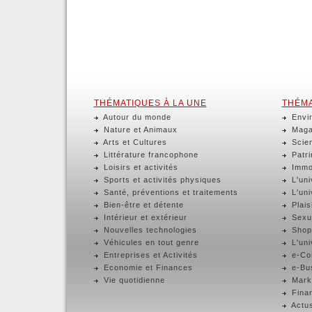
THÉMATIQUES À LA UNE
THÉMA
Autour du monde
Envir
Nature et Animaux
Magaz
Arts et Cultures
Scien
Littérature francophone
Patri
Loisirs et activités
Immob
Sports et activités physiques
L'uni
Santé, préventions et traitements
L'uni
Bien-être et détente
Plaisi
Intérieur et extérieur
Sexua
Nouvelles technologies
Shop
Véhicules en tout genre
L'uni
Entreprises et Activités
e-Com
Economie et Finances
e-Bus
Vie quotidienne
Marke
Finan
Actus