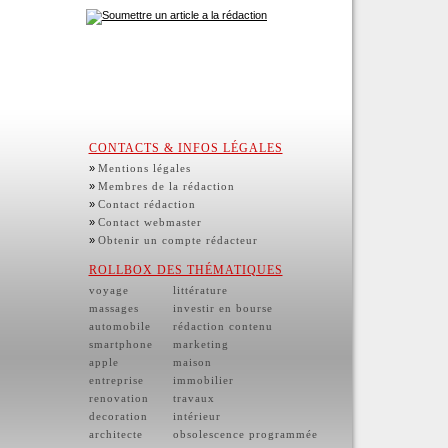
CONTACTS & INFOS LÉGALES
»
Mentions légales
»
Membres de la rédaction
»
Contact rédaction
»
Contact webmaster
»
Obtenir un compte rédacteur
ROLLBOX DES THÉMATIQUES
voyage
littérature
massages
investir en bourse
automobile
rédaction contenu
smartphone
marketing
apple
maison
entreprise
immobilier
renovation
travaux
decoration
intérieur
architecte
obsolescence programmée