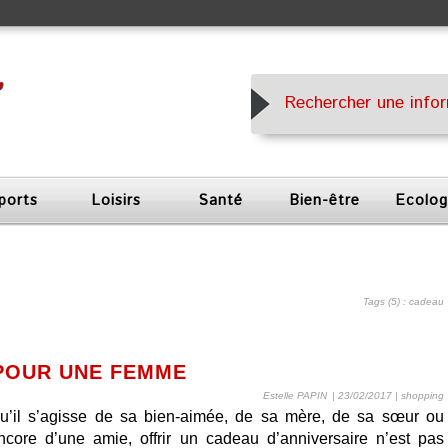
ports
Loisirs
Santé
Bien-être
Ecolog
Tags (5) : cadeau
POUR UNE FEMME
Estelle PAPIN
| 23/02/2017
|
shopping
u’il s’agisse de sa bien-aimée, de sa mère, de sa sœur ou
ncore d’une amie, offrir un cadeau d’anniversaire n’est pas