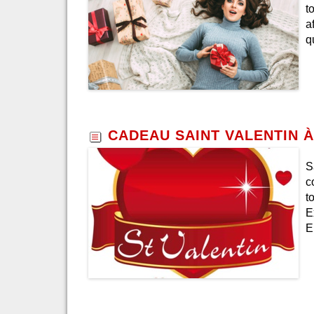
t
a
q
CADEAU SAINT VALENTIN 
S
c
t
E
E