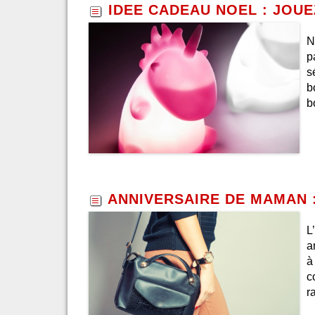
IDEE CADEAU NOEL : JOUE
N
p
s
b
b
ANNIVERSAIRE DE MAMAN 
L
a
à
c
r