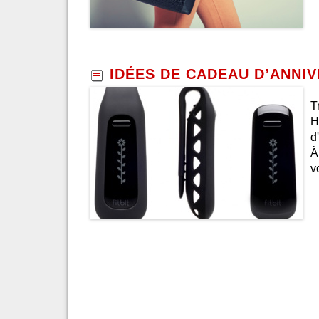
IDÉES DE CADEAU D’ANNI
T
H
d
À
v