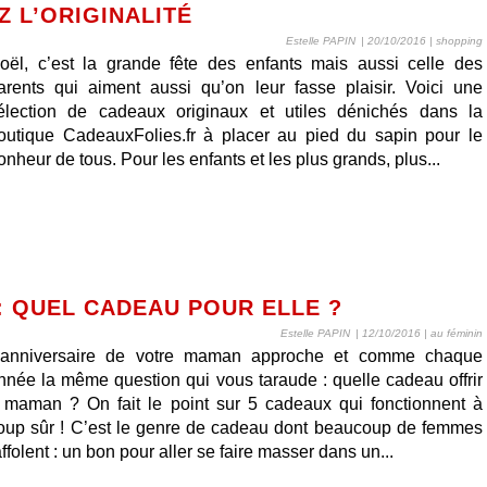
Z L’ORIGINALITÉ
Estelle PAPIN
| 20/10/2016
|
shopping
oël, c’est la grande fête des enfants mais aussi celle des
arents qui aiment aussi qu’on leur fasse plaisir. Voici une
élection de cadeaux originaux et utiles dénichés dans la
outique CadeauxFolies.fr à placer au pied du sapin pour le
onheur de tous. Pour les enfants et les plus grands, plus...
: QUEL CADEAU POUR ELLE ?
Estelle PAPIN
| 12/10/2016
|
au féminin
’anniversaire de votre maman approche et comme chaque
nnée la même question qui vous taraude : quelle cadeau offrir
 maman ? On fait le point sur 5 cadeaux qui fonctionnent à
oup sûr ! C’est le genre de cadeau dont beaucoup de femmes
affolent : un bon pour aller se faire masser dans un...