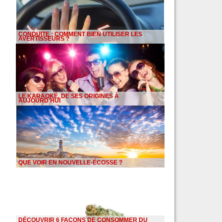
CONDUITE : COMMENT BIEN UTILISER LES
AVERTISSEURS ?
LE KARAOKÉ, DE SES ORIGINES À
AUJOURD'HUI
QUE VOIR EN NOUVELLE-ÉCOSSE ?
DÉCOUVRIR 6 FAÇONS DE CONSOMMER DU