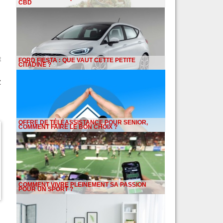
CBD
t
FORD FIESTA : QUE VAUT CETTE PETITE
CITADINE ?
z
OFFRE DE TÉLÉASSISTANCE POUR SENIOR,
COMMENT FAIRE LE BON CHOIX ?
COMMENT VIVRE PLEINEMENT SA PASSION
POUR UN SPORT ?