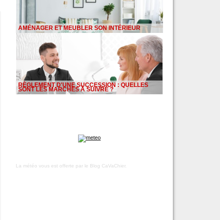
AMÉNAGER ET MEUBLER SON INTÉRIEUR
RÈGLEMENT D'UNE SUCCESSION : QUELLES
SONT LES MARCHES À SUIVRE ?
La météo vous est offerte par
le Blog CaVaChier
.