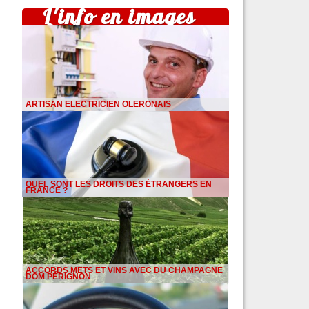
L'info en images
ARTISAN ELECTRICIEN OLERONAIS
QUEL SONT LES DROITS DES ÉTRANGERS EN
FRANCE ?
ACCORDS METS ET VINS AVEC DU CHAMPAGNE
DOM PÉRIGNON