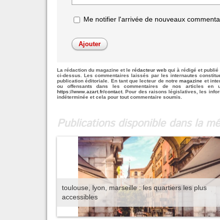
Me notifier l'arrivée de nouveaux commenta
La rédaction du magazine et le
rédacteur web
qui à rédigé et publié 
ci-dessus. Les commentaires laissés par les internautes constit
publication éditoriale. En tant que lecteur de notre
magazine
et inte
ou offensants dans les commentaires de nos articles en u
https://www.azart.fr/contact
. Pour des raisons législatives, les info
indéterminée et cela pour tout commentaire soumis.
Publications disponible dans la 
toulouse, lyon, marseille : les quartiers les plus
accessibles