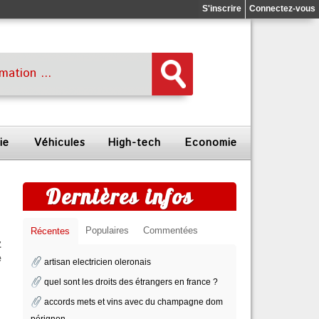
S'inscrire
Connectez-vous
ie
Véhicules
High-tech
Economie
Dernières infos
Populaires
Commentées
Récentes
z
e
artisan electricien oleronais
quel sont les droits des étrangers en france ?
accords mets et vins avec du champagne dom
pérignon