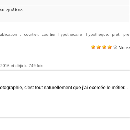
 au québec
blication
:
courtier
,
courtier hypothecaire
,
hypotheque
,
pret
,
pre
Note
016 et déjà lu 749 fois.
otographie, c'est tout naturellement que j'ai exercée le métier...