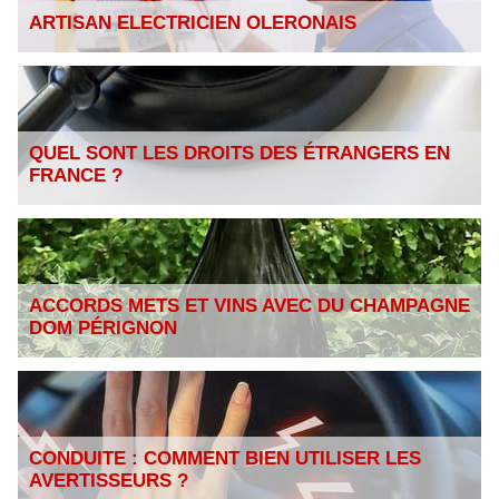
ARTISAN ELECTRICIEN OLERONAIS
QUEL SONT LES DROITS DES ÉTRANGERS EN
FRANCE ?
ACCORDS METS ET VINS AVEC DU CHAMPAGNE
DOM PÉRIGNON
CONDUITE : COMMENT BIEN UTILISER LES
AVERTISSEURS ?