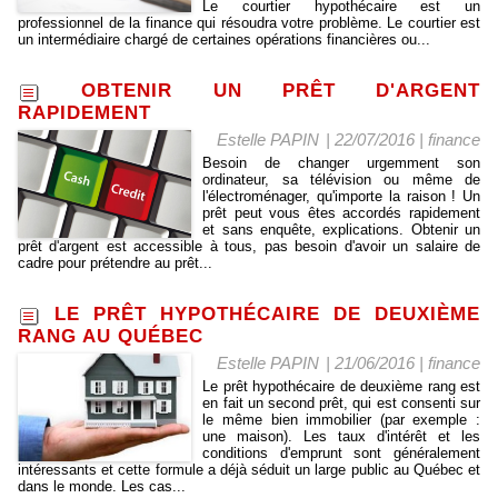
Le courtier hypothécaire est un
professionnel de la finance qui résoudra votre problème. Le courtier est
un intermédiaire chargé de certaines opérations financières ou...
OBTENIR UN PRÊT D'ARGENT
RAPIDEMENT
Estelle PAPIN
| 22/07/2016
|
finance
Besoin de changer urgemment son
ordinateur, sa télévision ou même de
l'électroménager, qu'importe la raison ! Un
prêt peut vous êtes accordés rapidement
et sans enquête, explications. Obtenir un
prêt d'argent est accessible à tous, pas besoin d'avoir un salaire de
cadre pour prétendre au prêt...
LE PRÊT HYPOTHÉCAIRE DE DEUXIÈME
RANG AU QUÉBEC
Estelle PAPIN
| 21/06/2016
|
finance
Le prêt hypothécaire de deuxième rang est
en fait un second prêt, qui est consenti sur
le même bien immobilier (par exemple :
une maison). Les taux d'intérêt et les
conditions d'emprunt sont généralement
intéressants et cette formule a déjà séduit un large public au Québec et
dans le monde. Les cas...