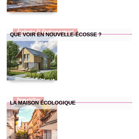
petite cuisine : nos astuces !
comment prendre soin de son chat quand il attend des petits
?
comment bien aménager un bureau chez soi ?
Écologie Et Environnement
QUE VOIR EN NOUVELLE-ÉCOSSE ?
Immobilier
LA MAISON ÉCOLOGIQUE