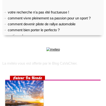
votre recherche n'a pas été fructueuse !
comment vivre pleinement sa passion pour un sport ?
comment devenir pilote de rallye automobile
comment bien porter le perfecto ?
pratiquer le yoga
top 5 des meilleurs outils gratuits de transcription audio
comment créer son propre shoesing?
choisir son appareil photo numérique
voyage sur l’île d’oléron
La météo vous est offerte par
le Blog CaVaChier
.
trek : comment faire pour recruter une équipe locale ?
toulouse, lyon, marseille : les quartiers les plus accessibles
rhumatisme, arthrose ou arthrite ?
Autour Du Monde
choisir un lit pour son bébé
préparer un lit douillet pour son bébé
aménager une chambre d’enfant pour 2 enfants
la maison écologique
cuisine pour enfants : 2 recettes simples et efficaces