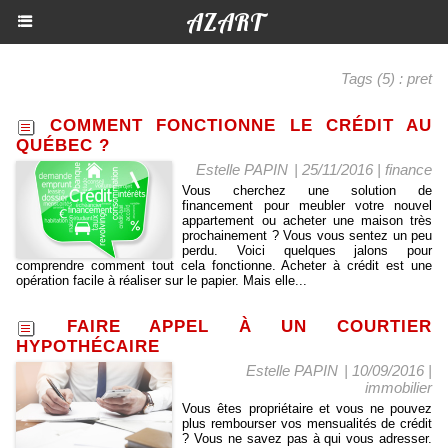
AZART
Tags (5) : pret
COMMENT FONCTIONNE LE CRÉDIT AU
QUÉBEC ?
Estelle PAPIN
| 25/11/2016
|
finance
Vous cherchez une solution de
financement pour meubler votre nouvel
appartement ou acheter une maison très
prochainement ? Vous vous sentez un peu
perdu. Voici quelques jalons pour
comprendre comment tout cela fonctionne. Acheter à crédit est une
opération facile à réaliser sur le papier. Mais elle...
FAIRE APPEL À UN COURTIER
HYPOTHÉCAIRE
Estelle PAPIN
| 10/09/2016
|
immobilier
Vous êtes propriétaire et vous ne pouvez
plus rembourser vos mensualités de crédit
? Vous ne savez pas à qui vous adresser.