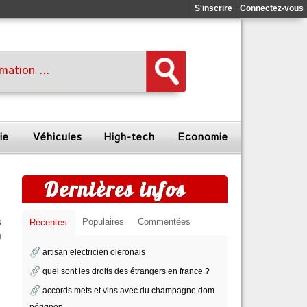
S'inscrire
Connectez-vous
ie
Véhicules
High-tech
Economie
Dernières infos
s
Populaires
Commentées
Récentes
n
artisan electricien oleronais
quel sont les droits des étrangers en france ?
accords mets et vins avec du champagne dom
pérignon