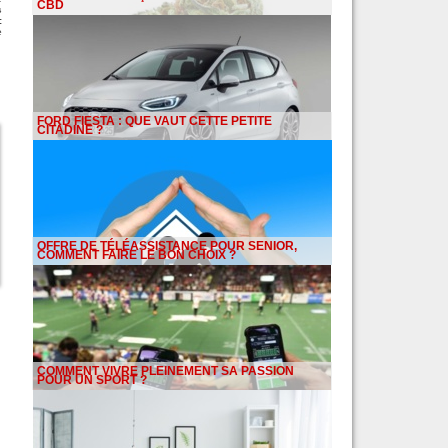
CBD
s
:
e
FORD FIESTA : QUE VAUT CETTE PETITE
CITADINE ?
OFFRE DE TÉLÉASSISTANCE POUR SENIOR,
COMMENT FAIRE LE BON CHOIX ?
COMMENT VIVRE PLEINEMENT SA PASSION
POUR UN SPORT ?