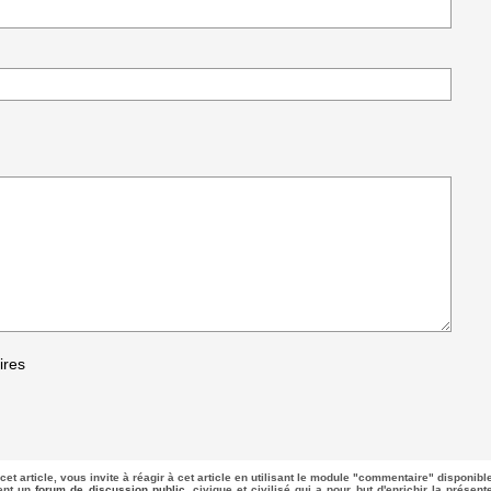
ires
cet article, vous invite à réagir à cet article en utilisant le module "commentaire" disponibl
uent un
forum de discussion public
, civique et civilisé qui a pour but d'enrichir la présent