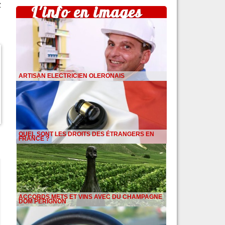
z
L'info en images
ARTISAN ELECTRICIEN OLERONAIS
QUEL SONT LES DROITS DES ÉTRANGERS EN
FRANCE ?
ACCORDS METS ET VINS AVEC DU CHAMPAGNE
DOM PÉRIGNON