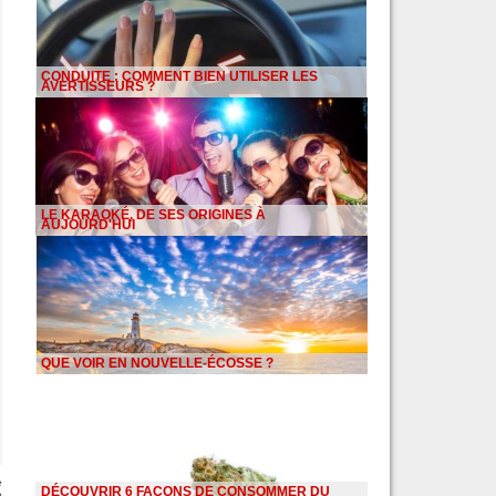
CONDUITE : COMMENT BIEN UTILISER LES
AVERTISSEURS ?
LE KARAOKÉ, DE SES ORIGINES À
AUJOURD'HUI
QUE VOIR EN NOUVELLE-ÉCOSSE ?
e
DÉCOUVRIR 6 FAÇONS DE CONSOMMER DU
e