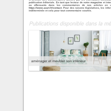
publication éditoriale. En tant que lecteur de notre
magazine
et inte
ou offensants dans les commentaires de nos articles en u
https://www.azart.fr/contact
. Pour des raisons législatives, les info
indéterminée et cela pour tout commentaire soumis.
Publications disponible dans la 
aménager et meubler son intérieur