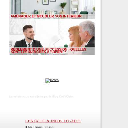
AMÉNAGER ET MEUBLER SON INTÉRIEUR
RÈGLEMENT D'UNE SUCCESSION : QUELLES
SONT LES MARCHES À SUIVRE ?
La météo vous est offerte par
le Blog CaVaChier
.
CONTACTS & INFOS LÉGALES
»
Mentions légales