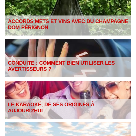
ACCORDS METS ET VINS AVEC DU CHAMPAGNE
DOM PÉRIGNON
CONDUITE : COMMENT BIEN UTILISER LES
AVERTISSEURS ?
LE KARAOKÉ, DE SES ORIGINES À
AUJOURD'HUI