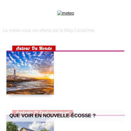
top 5 des meilleurs outils gratuits de transcription audio
comment créer son propre shoesing?
choisir son appareil photo numérique
voyage sur l’île d’oléron
La météo vous est offerte par
le Blog CaVaChier
.
trek : comment faire pour recruter une équipe locale ?
toulouse, lyon, marseille : les quartiers les plus accessibles
rhumatisme, arthrose ou arthrite ?
Autour Du Monde
choisir un lit pour son bébé
préparer un lit douillet pour son bébé
aménager une chambre d’enfant pour 2 enfants
la maison écologique
cuisine pour enfants : 2 recettes simples et efficaces
petite cuisine : nos astuces !
comment prendre soin de son chat quand il attend des petits
?
comment bien aménager un bureau chez soi ?
Écologie Et Environnement
QUE VOIR EN NOUVELLE-ÉCOSSE ?