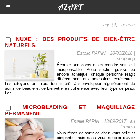
AZART
Tags (4) : beaute
NUXE : DES PRODUITS DE BIEN-ÊTRE
NATURELS
Estelle PAPIN
| 28/03/2018
|
shopping
Écouter son corps et en prendre soin est
indispensable. Peau sèche, grasse ou
encore acnéique, chaque personne réagit
différemment aux agressions extérieures.
Les citoyens ont alors tout intérêt à s’envelopper régulièrement de
soins de beauté et de bien-être en cohérence avec leur type de peau.
Les...
MICROBLADING ET MAQUILLAGE
PERMANENT
Estelle PAPIN
| 18/09/2017
|
au
féminin
Vous rêvez de sortir de chez vous belle et
pimpante, mais sans vous soucier d’avoir