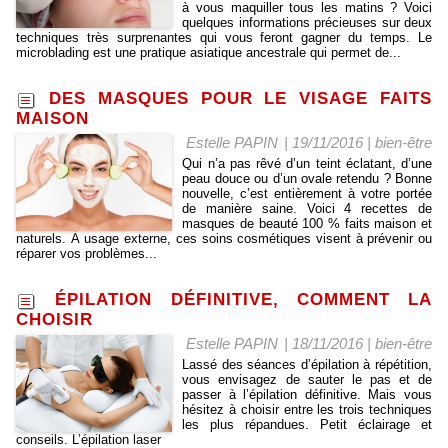
à vous maquiller tous les matins ? Voici
quelques informations précieuses sur deux
techniques très surprenantes qui vous feront gagner du temps. Le
microblading est une pratique asiatique ancestrale qui permet de...
DES MASQUES POUR LE VISAGE FAITS
MAISON
Estelle PAPIN
| 19/11/2016
|
bien-être
Qui n’a pas rêvé d’un teint éclatant, d’une
peau douce ou d’un ovale retendu ? Bonne
nouvelle, c’est entièrement à votre portée
de manière saine. Voici 4 recettes de
masques de beauté 100 % faits maison et
naturels. À usage externe, ces soins cosmétiques visent à prévenir ou
réparer vos problèmes...
ÉPILATION DÉFINITIVE, COMMENT LA
CHOISIR
Estelle PAPIN
| 18/11/2016
|
bien-être
Lassé des séances d’épilation à répétition,
vous envisagez de sauter le pas et de
passer à l’épilation définitive. Mais vous
hésitez à choisir entre les trois techniques
les plus répandues. Petit éclairage et
conseils. L’épilation laser