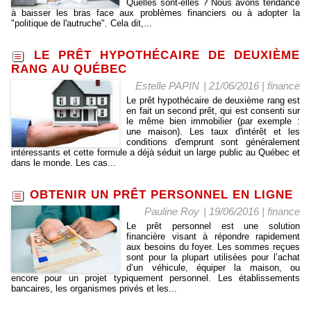
Quelles sont-elles ? Nous avons tendance
à baisser les bras face aux problèmes financiers ou à adopter la
"politique de l'autruche". Cela dit,...
LE PRÊT HYPOTHÉCAIRE DE DEUXIÈME
RANG AU QUÉBEC
Estelle PAPIN
| 21/06/2016
|
finance
Le prêt hypothécaire de deuxième rang est
en fait un second prêt, qui est consenti sur
le même bien immobilier (par exemple :
une maison). Les taux d'intérêt et les
conditions d'emprunt sont généralement
intéressants et cette formule a déjà séduit un large public au Québec et
dans le monde. Les cas...
OBTENIR UN PRÊT PERSONNEL EN LIGNE
Pauline Roy
| 19/06/2016
|
finance
Le prêt personnel est une solution
financière visant à répondre rapidement
aux besoins du foyer. Les sommes reçues
sont pour la plupart utilisées pour l’achat
d’un véhicule, équiper la maison, ou
encore pour un projet typiquement personnel. Les établissements
bancaires, les organismes privés et les...