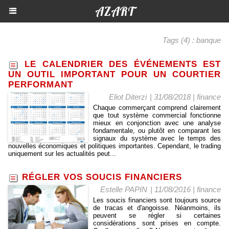
AZART
Tags (4) : banque
LE CALENDRIER DES ÉVÉNEMENTS EST
UN OUTIL IMPORTANT POUR UN COURTIER
PERFORMANT
Eliot Diterzi
| 31/08/2018
|
finance
Chaque commerçant comprend clairement
que tout système commercial fonctionne
mieux en conjonction avec une analyse
fondamentale, ou plutôt en comparant les
signaux du système avec le temps des
nouvelles économiques et politiques importantes. Cependant, le trading
uniquement sur les actualités peut...
RÉGLER VOS SOUCIS FINANCIERS
Estelle PAPIN
| 11/08/2016
|
finance
Les soucis financiers sont toujours source
de tracas et d'angoisse. Néanmoins, ils
peuvent se régler si certaines
considérations sont prises en compte.