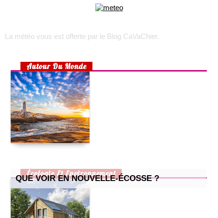
choisir son appareil photo numérique
voyage sur l’île d’oléron
trek : comment faire pour recruter une équipe locale ?
La météo vous est offerte par
le Blog CaVaChier
.
toulouse, lyon, marseille : les quartiers les plus accessibles
rhumatisme, arthrose ou arthrite ?
Autour Du Monde
choisir un lit pour son bébé
préparer un lit douillet pour son bébé
aménager une chambre d’enfant pour 2 enfants
la maison écologique
cuisine pour enfants : 2 recettes simples et efficaces
petite cuisine : nos astuces !
comment prendre soin de son chat quand il attend des petits
?
comment bien aménager un bureau chez soi ?
Écologie Et Environnement
QUE VOIR EN NOUVELLE-ÉCOSSE ?