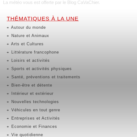
La météo vous est offerte par
le Blog CaVaChier
.
THÉMATIQUES À LA UNE
Autour du monde
Nature et Animaux
Arts et Cultures
Littérature francophone
Loisirs et activités
Sports et activités physiques
Santé, préventions et traitements
Bien-être et détente
Intérieur et extérieur
Nouvelles technologies
Véhicules en tout genre
Entreprises et Activités
Economie et Finances
Vie quotidienne