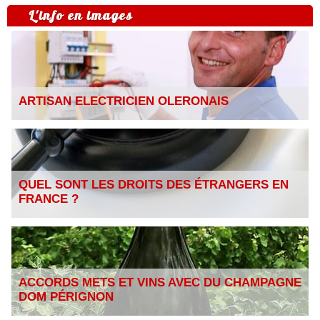
L'info en images
ARTISAN ELECTRICIEN OLERONAIS
QUEL SONT LES DROITS DES ÉTRANGERS EN
FRANCE ?
ACCORDS METS ET VINS AVEC DU CHAMPAGNE
DOM PÉRIGNON