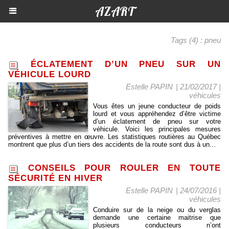
AZART
Tags (4) : pneu
ÉCLATEMENT D’UN PNEU SUR UN
VÉHICULE LOURD
Estelle PAPIN
| 21/02/2017
|
véhicules
Vous êtes un jeune conducteur de poids
lourd et vous appréhendez d’être victime
d’un éclatement de pneu sur votre
véhicule. Voici les principales mesures
préventives à mettre en œuvre. Les statistiques routières au Québec
montrent que plus d’un tiers des accidents de la route sont dus à un...
CONSEILS POUR ROULER EN TOUTE
SÉCURITÉ EN HIVER
Estelle PAPIN
| 24/07/2016
|
véhicules
Conduire sur de la neige ou du verglas
demande une certaine maitrise que
plusieurs conducteurs n’ont