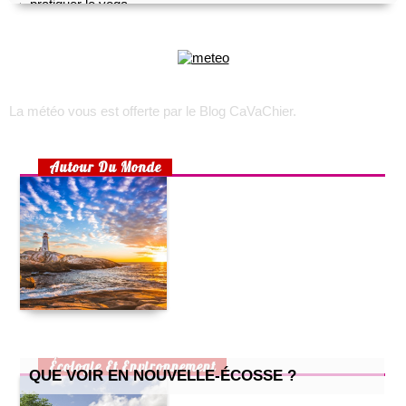
top 5 des meilleurs outils gratuits de transcription audio
comment créer son propre shoesing?
choisir son appareil photo numérique
voyage sur l’île d’oléron
trek : comment faire pour recruter une équipe locale ?
La météo vous est offerte par
le Blog CaVaChier
.
toulouse, lyon, marseille : les quartiers les plus accessibles
rhumatisme, arthrose ou arthrite ?
Autour Du Monde
choisir un lit pour son bébé
préparer un lit douillet pour son bébé
aménager une chambre d’enfant pour 2 enfants
la maison écologique
cuisine pour enfants : 2 recettes simples et efficaces
petite cuisine : nos astuces !
comment prendre soin de son chat quand il attend des petits
?
comment bien aménager un bureau chez soi ?
Écologie Et Environnement
QUE VOIR EN NOUVELLE-ÉCOSSE ?