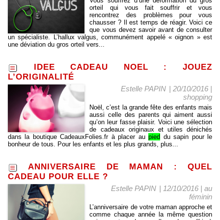
Vous souffrez d’une déformation du gros
orteil qui vous fait souffrir et vous
rencontrez des problèmes pour vous
chausser ? Il est temps de réagir. Voici ce
que vous devez savoir avant de consulter
un spécialiste. L’hallux valgus, communément appelé « oignon » est
une déviation du gros orteil vers...
IDEE CADEAU NOEL : JOUEZ
L’ORIGINALITÉ
Estelle PAPIN
| 20/10/2016
|
shopping
Noël, c’est la grande fête des enfants mais
aussi celle des parents qui aiment aussi
qu’on leur fasse plaisir. Voici une sélection
de cadeaux originaux et utiles dénichés
dans la boutique CadeauxFolies.fr à placer au
pied
du sapin pour le
bonheur de tous. Pour les enfants et les plus grands, plus...
ANNIVERSAIRE DE MAMAN : QUEL
CADEAU POUR ELLE ?
Estelle PAPIN
| 12/10/2016
|
au
féminin
L’anniversaire de votre maman approche et
comme chaque année la même question