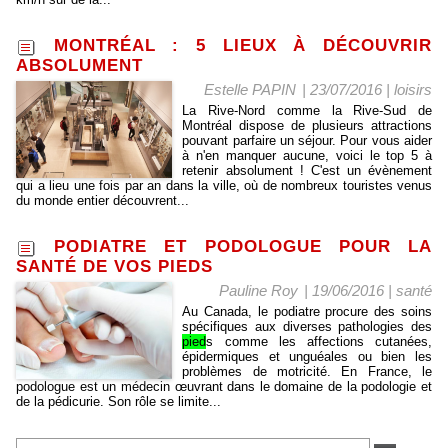
MONTRÉAL : 5 LIEUX À DÉCOUVRIR
ABSOLUMENT
Estelle PAPIN
| 23/07/2016
|
loisirs
La Rive-Nord comme la Rive-Sud de
Montréal dispose de plusieurs attractions
pouvant parfaire un séjour. Pour vous aider
à n'en manquer aucune, voici le top 5 à
retenir absolument ! C'est un évènement
qui a lieu une fois par an dans la ville, où de nombreux touristes venus
du monde entier découvrent...
PODIATRE ET PODOLOGUE POUR LA
SANTÉ DE VOS PIEDS
Pauline Roy
| 19/06/2016
|
santé
Au Canada, le podiatre procure des soins
spécifiques aux diverses pathologies des
pied
s comme les affections cutanées,
épidermiques et unguéales ou bien les
problèmes de motricité. En France, le
podologue est un médecin œuvrant dans le domaine de la podologie et
de la pédicurie. Son rôle se limite...