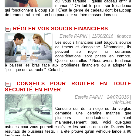
qui vous taraude : quelle cadeau offrir à
maman ? On fait le point sur 5 cadeaux
qui fonctionnent à coup sûr ! C’est le genre de cadeau dont beaucoup
de femmes raffolent : un bon pour aller se faire masser dans un...
RÉGLER VOS SOUCIS FINANCIERS
Estelle PAPIN
| 11/08/2016
|
finance
Les soucis financiers sont toujours source
de tracas et d'angoisse. Néanmoins, ils
peuvent se régler si certaines
considérations sont prises en compte.
Quelles sont-elles ? Nous avons tendance
à baisser les bras face aux problèmes financiers ou à adopter la
"politique de l'autruche". Cela dit,...
CONSEILS POUR ROULER EN TOUTE
SÉCURITÉ EN HIVER
Estelle PAPIN
| 24/07/2016
|
véhicules
Conduire sur de la neige ou du verglas
demande une certaine maitrise que
plusieurs conducteurs n’ont
malheureusement pas. Voici quelques
astuces pour vous permettre d’éviter les sorties de route. D’après les
résultats de plusieurs tests, il a été prouvé qu’un véhicule lancé à 90
km/h sur de la...