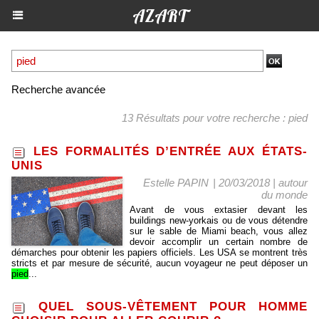
AZART
Recherche avancée
13 Résultats pour votre recherche : pied
LES FORMALITÉS D’ENTRÉE AUX ÉTATS-
UNIS
Estelle PAPIN
| 20/03/2018
|
autour
du monde
Avant de vous extasier devant les
buildings new-yorkais ou de vous détendre
sur le sable de Miami beach, vous allez
devoir accomplir un certain nombre de
démarches pour obtenir les papiers officiels. Les USA se montrent très
stricts et par mesure de sécurité, aucun voyageur ne peut déposer un
pied
...
QUEL SOUS-VÊTEMENT POUR HOMME