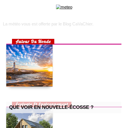
choisir son appareil photo numérique
voyage sur l’île d’oléron
trek : comment faire pour recruter une équipe locale ?
La météo vous est offerte par
le Blog CaVaChier
.
toulouse, lyon, marseille : les quartiers les plus accessibles
rhumatisme, arthrose ou arthrite ?
Autour Du Monde
choisir un lit pour son bébé
préparer un lit douillet pour son bébé
aménager une chambre d’enfant pour 2 enfants
la maison écologique
cuisine pour enfants : 2 recettes simples et efficaces
petite cuisine : nos astuces !
comment prendre soin de son chat quand il attend des petits
?
comment bien aménager un bureau chez soi ?
Écologie Et Environnement
QUE VOIR EN NOUVELLE-ÉCOSSE ?