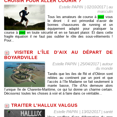
CHOISIR POUR ALLER COURIR ?
Estelle PAPIN
| 02/10/2017
|
au
masculin
Tous les amateurs de course à
pied
vous
le diront : il est primordial d’avoir de
bonnes chaussures de running et un
équipement adapté pour pratiquer la
course à
pied
en toute sécurité et en se faisant plaisir. Et dans cette
fragile équation il ne faut pas oublier le rôle des sous-vêtements !
Pour...
VISITER L’ÎLE D’AIX AU DÉPART DE
BOYARDVILLE
Estelle PAPIN
| 25/04/2017
|
autour
du monde
Tandis que les iles de Ré et d’Oléron sont
reliées au continent par un pont et que
l’accès à l’île Madame se fait seulement à
marée basse, l’île d’Aix demeure alors
l’unique île de Charente-Maritime, ce qui lui donne un charme certain.
Découvrez toutes les choses à voir et à faire dans ce véritable...
TRAITER L’HALLUX VALGUS
Estelle PAPIN
| 13/02/2017
|
santé