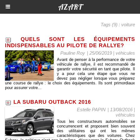
AZART
Tags (9) : voiture
QUELS SONT LES ÉQUIPEMENTS
INDISPENSABLES AU PILOTE DE RALLYE?
Pauline Roy
| 25/06/2019
|
véhicules
Avant de penser à la performance de votre
véhicule de rallye, il est recommandé de
garantir votre sécurité en tant que pilote. Il
y a pour cela une étape que vous ne
devez pas négliger lorsque vous préparez
une course de rallye : le choix des équipements. Ils sont primordiaux
pour assurer votre...
LA SUBARU OUTBACK 2016
Estelle PAPIN
| 13/08/2016
|
véhicules
Tous les constructeurs automobiles se
concurrencent et proposent bien souvent
des utilitaires qui ont les mêmes
caractéristiques que des voitures. Chez