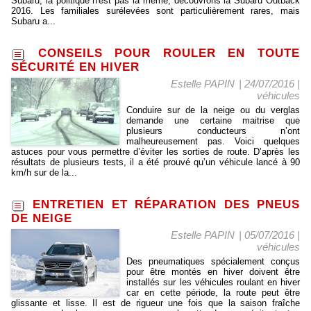
Subaru, la politique n'est pas la même, découvrons la Subaru Outback
2016. Les familiales surélevées sont particulièrement rares, mais
Subaru a...
CONSEILS POUR ROULER EN TOUTE
SÉCURITÉ EN HIVER
Estelle PAPIN
| 24/07/2016
|
véhicules
Conduire sur de la neige ou du verglas
demande une certaine maitrise que
plusieurs conducteurs n’ont
malheureusement pas. Voici quelques
astuces pour vous permettre d’éviter les sorties de route. D’après les
résultats de plusieurs tests, il a été prouvé qu’un véhicule lancé à 90
km/h sur de la...
ENTRETIEN ET RÉPARATION DES PNEUS
DE NEIGE
Estelle PAPIN
| 05/07/2016
|
véhicules
Des pneumatiques spécialement conçus
pour être montés en hiver doivent être
installés sur les véhicules roulant en hiver
car en cette période, la route peut être
glissante et lisse. Il est de rigueur une fois que la saison fraîche