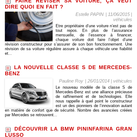
FAIRE RÉVISER SA VOITURE, ÇA VEUT
DIRE QUOI EN FAIT ?
Estelle PAPIN
| 11/06/2015
|
véhicules
Etre propriétaire d’une voiture n’est pas de
tout repos. En plus de l’assurance
mensuelle, de l‘essence à financer,
chaque voiture doit faire l’objet d’une
révision constructeur pour s’assurer de son bon fonctionnement. Une
révision de sa voiture régulière assure à chaque véhicule une fiabilité
et...
LA NOUVELLE CLASSE S DE MERCEDES-
BENZ
Pauline Roy
| 26/01/2014
|
véhicules
Le nouveau modèle de la classe S de
Mercedes-Benz est une alliance précieuse
de raffinement et de technologies. Elle
nous rappelle à quel point le constructeur
est un des pionniers de l’innovation autant
en matière de confort que de sécurité. Nombre des avancées créées
par Mercedes se retrouvent...
DÉCOUVRIR LA BMW PININFARINA GRAN
LUSSO