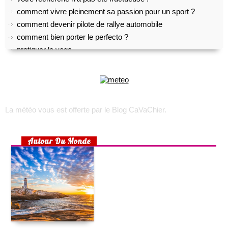
comment vivre pleinement sa passion pour un sport ?
comment devenir pilote de rallye automobile
comment bien porter le perfecto ?
pratiquer le yoga
top 5 des meilleurs outils gratuits de transcription audio
comment créer son propre shoesing?
choisir son appareil photo numérique
voyage sur l’île d’oléron
trek : comment faire pour recruter une équipe locale ?
La météo vous est offerte par
le Blog CaVaChier
.
toulouse, lyon, marseille : les quartiers les plus accessibles
rhumatisme, arthrose ou arthrite ?
Autour Du Monde
choisir un lit pour son bébé
préparer un lit douillet pour son bébé
aménager une chambre d’enfant pour 2 enfants
la maison écologique
cuisine pour enfants : 2 recettes simples et efficaces
petite cuisine : nos astuces !
comment prendre soin de son chat quand il attend des petits